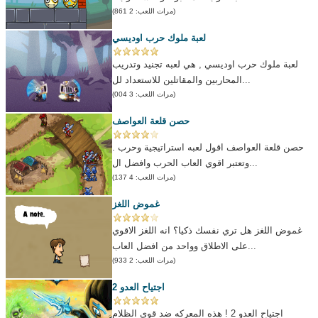
(مرات اللعب: 2 861)
لعبة ملوك حرب اوديسي
لعبة ملوك حرب اوديسي , هي لعبه تجنيد وتدريب
المحاربين والمقاتلين للاستعداد لل...
(مرات اللعب: 3 004)
حصن قلعة العواصف
حصن قلعة العواصف اقول لعبه استراتيجية وحرب .
وتعتبر اقوي العاب الحرب وافضل ال...
(مرات اللعب: 4 137)
غموض اللغز
غموض اللغز هل تري نفسك ذكيا؟ انه اللغز الاقوي
على الاطلاق وواحد من افضل العاب...
(مرات اللعب: 2 933)
اجتياح العدو 2
اجتياح العدو 2 ! هذه المعركه ضد قوي الظلام