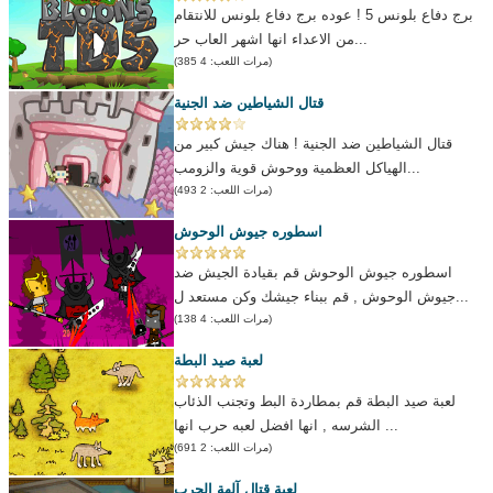
برج دفاع بلونس 5 ! عوده برج دفاع بلونس للانتقام
من الاعداء انها اشهر العاب حر...
(مرات اللعب: 4 385)
قتال الشياطين ضد الجنية
قتال الشياطين ضد الجنية ! هناك جيش كبير من
الهياكل العظمية ووحوش قوية والزومب...
(مرات اللعب: 2 493)
اسطوره جيوش الوحوش
اسطوره جيوش الوحوش قم بقيادة الجيش ضد
جيوش الوحوش , قم ببناء جيشك وكن مستعد ل...
(مرات اللعب: 4 138)
لعبة صيد البطة
لعبة صيد البطة قم بمطاردة البط وتجنب الذئاب
الشرسه , انها افضل لعبه حرب انها ...
(مرات اللعب: 2 691)
لعبة قتال آلهة الحرب