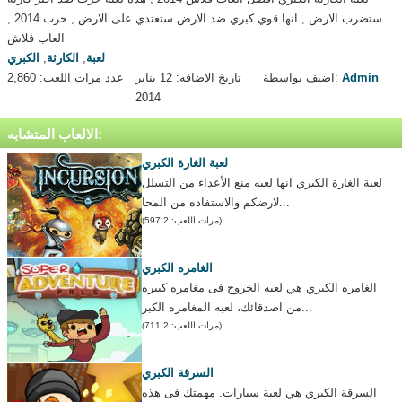
ستضرب الارض , انها قوي كبري ضد الارض ستعتدي على الارض , حرب 2014 ,
العاب فلاش
لعبة
,
الكارثة
,
الكبري
Admin
اضيف بواسطة:
تاريخ الاضافه: 12 يناير
عدد مرات اللعب: 2,860
2014
الالعاب المتشابه:
لعبة الغارة الكبري
لعبة الغارة الكبري انها لعبه منع الأعداء من التسلل
لارضكم والاستفاده من المحا...
(مرات اللعب: 2 597)
الغامره الكبري
الغامره الكبري هي لعبه الخروج فى مغامره كبيره
من اصدقائك، لعبه المغامره الكبر...
(مرات اللعب: 2 711)
السرقة الكبري
السرقة الكبري هي لعبة سيارات. مهمتك فى هذه