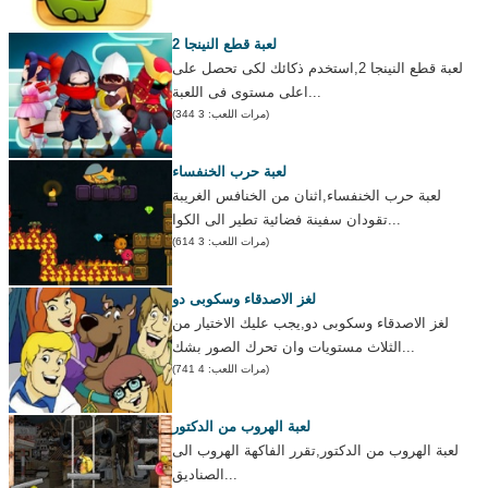
لعبة قطع النينجا 2
لعبة قطع النينجا 2,استخدم ذكائك لكى تحصل على
اعلى مستوى فى اللعبة...
(مرات اللعب: 3 344)
لعبة حرب الخنفساء
لعبة حرب الخنفساء,اثنان من الخنافس الغريبة
تقودان سفينة فضائية تطير الى الكوا...
(مرات اللعب: 3 614)
لغز الاصدقاء وسكوبى دو
لغز الاصدقاء وسكوبى دو,يجب عليك الاختيار من
الثلاث مستويات وان تحرك الصور بشك...
(مرات اللعب: 4 741)
لعبة الهروب من الدكتور
لعبة الهروب من الدكتور,تقرر الفاكهة الهروب الى
الصناديق...