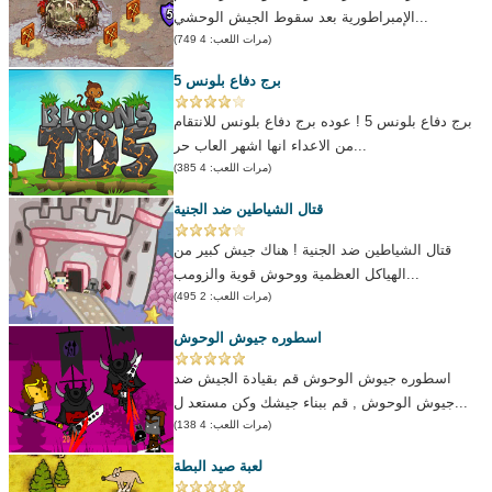
الإمبراطورية بعد سقوط الجيش الوحشي...
(مرات اللعب: 4 749)
برج دفاع بلونس 5
برج دفاع بلونس 5 ! عوده برج دفاع بلونس للانتقام
من الاعداء انها اشهر العاب حر...
(مرات اللعب: 4 385)
قتال الشياطين ضد الجنية
قتال الشياطين ضد الجنية ! هناك جيش كبير من
الهياكل العظمية ووحوش قوية والزومب...
(مرات اللعب: 2 495)
اسطوره جيوش الوحوش
اسطوره جيوش الوحوش قم بقيادة الجيش ضد
جيوش الوحوش , قم ببناء جيشك وكن مستعد ل...
(مرات اللعب: 4 138)
لعبة صيد البطة