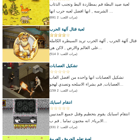
لعبة صيد البطة قم بمطاردة البط وتجنب الذئاب
الشرسه , انها افضل لعبه حرب انها ...
(مرات اللعب: 2 691)
لعبة قتال آلهة الحرب
قتال آلهة الحرب , آلهة الحرب تريد السيطره الكامله
على العالم والارض , لاكن هن...
(مرات اللعب: 3 514)
تشكيل العصابات
تشكيل العصابات انها واحده من افضل العاب
العصابات, قم بشراء الاسلحه وتصدي لهجو...
(مرات اللعب: 2 159)
انتقام اسبايك
انتقام اسبايك يقوم بتحطيم وقتل جميع المدنيين
الابرياء, انه مجنون تماما , قم ب...
(مرات اللعب: 2 331)
لعبة تعلم الحروف العربية