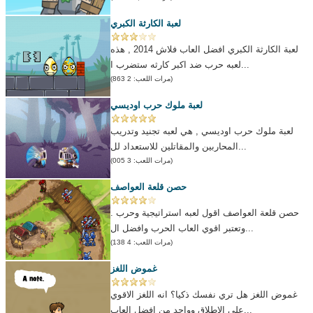
لعبة الكارثة الكبري
لعبة الكارثة الكبري افضل العاب فلاش 2014 , هذه
لعبه حرب ضد اكبر كارثه ستضرب ا...
(مرات اللعب: 2 863)
لعبة ملوك حرب اوديسي
لعبة ملوك حرب اوديسي , هي لعبه تجنيد وتدريب
المحاربين والمقاتلين للاستعداد لل...
(مرات اللعب: 3 005)
حصن قلعة العواصف
حصن قلعة العواصف اقول لعبه استراتيجية وحرب .
وتعتبر اقوي العاب الحرب وافضل ال...
(مرات اللعب: 4 138)
غموض اللغز
غموض اللغز هل تري نفسك ذكيا؟ انه اللغز الاقوي
على الاطلاق وواحد من افضل العاب...