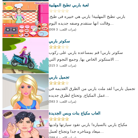
لعبة باربي تطبخ المهلبية
باربي تطبخ المهلبية! باربي هي خبيره فى طبخ,
وقالت انها ستقدم وصفه جديده اليوم...
(مرات اللعب: 3 009)
سكوتر باربي
سكوتر باربي! قم بمساعده باربي على ركوب
الاستكوتر الخاص بها, وجمع النجوم التي ...
(مرات اللعب: 3 315)
تجميل باربي
تجميل باربي! لقد ملت باربي من الطرق القديمه فى
عمل المكياج, وتحتاج لطرق جديده...
(مرات اللعب: 3 583)
العاب مكياج بنات وبس الجديدة
مكياج باربي بالسياره! باربي تقود سيارتها ولديها
ميعاد ومتاخره جدا وتجتاج لعمل...
(مرات اللعب: 4 399)