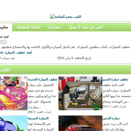
اخبر عن ملف لا يعمل
مشاركة
اضافة للمفضلة
معلوم
لعبة تن
لعبة
,
تنظيف
,
السيارة
,
car
تاريخ الاضافه: 9 يناير 2014
عدد مرات اللعب
الالعاب المتشابه:
تنظيف سيارة المدير
تنظيف السيارة الجديدة
العب لعبة تنظيف
الحصول على سيارة
السيارة، سياره المدير
جديدة هو شئ مميز
متسخه جدا وبها الكثير
جدا ورائع وتكون سعيد
من الوساخه وتحتاج...
لحصولك على اول
(مرات اللعب: 3 612)
سيارة ل...
(مرات اللعب: 3 366)
سيارة التدمير
السيارة السريعة
انت الان تريد عرض
قم بالاستعداد لهذا
مهاراتك فى قيادة
السيارة السريعة انها