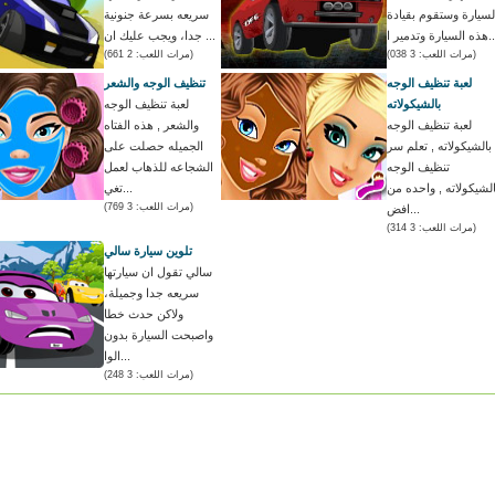
لسيارة وستقوم بقيادة
سريعه بسرعة جنونية
ارة وتدمير ا...
جدا، ويجب عليك ان ...
(مرات اللعب: 3 038)
(مرات اللعب: 2 661)
لعبة تنظيف الوجه
تنظيف الوجه والشعر
بالشيكولاته
لعبة تنظيف الوجه
لعبة تنظيف الوجه
والشعر , هذه الفتاه
بالشيكولاته , تعلم سر
الجميله حصلت على
تنظيف الوجه
الشجاعه للذهاب لعمل
الشيكولاته , واحده من
تغي...
(مرات اللعب: 3 769)
افض...
(مرات اللعب: 3 314)
تلوين سيارة سالي
سالي تقول ان سيارتها
سريعه جدا وجميلة،
ولاكن حدث خطا
واصبحت السيارة بدون
الوا...
(مرات اللعب: 3 248)