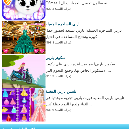
G6mes ! انه صالون تجميل للحيوانات ال...
(مرات اللعب: 3 533)
باربي الساحره الجميله
باربي الساحره الجميله! باربي تستعد لحضور حفل
كبيره وتحتاج المساعده فى اختيار ...
(مرات اللعب: 3 593)
سكوتر باربي
سكوتر باربي! قم بمساعده باربي على ركوب
الاستكوتر الخاص بها, وجمع النجوم التي ...
(مرات اللعب: 3 313)
تلبيس باربي المغنية
تلبيس باربي المغنية قررت باربي تجربة موهبتها فى
الغناء ولديها اليوم حفلة كبير...
(مرات اللعب: 9 939)