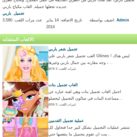
جديده تجعلها جميله, العاب مكياج باربي.
تجميل
,
باربي
Admin
اضيف بواسطة:
تاريخ الاضافه: 14 يناير
عدد مرات اللعب: 3,580
2014
الالعاب المتشابه:
تجميل شعر باربي
العب تجميل شعر باربي على G6mes ! ليس هناك
وجه مقارنه بين جمال باربي وغيرها ، ...
(مرات اللعب: 3 878)
العاب تجميل بنات
اجمل العاب تجميل بنات وهي لعبة عباره عن
مساعدة البنات فى صالون التجميل ليحصلو...
(مرات اللعب: 5 956)
عملية تجميل القدمين
تنتشر عمليات التجميل بشكل كبير جدا فتحاول كل
بنت ان تقوم بتجميل ما ينقصها حتي...