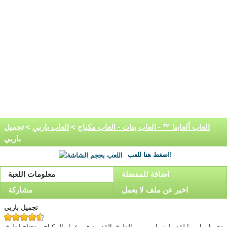
العاب ألعابنا ™ - العاب بنات - العاب مكياج
>
العاب باربي
> تجميل
باربي
اضغط هنا للعب!
اضافة للمفضلة
معلومات اللعبة
اخبر عن ملف لا يعمل
مشاركة
تجميل باربي
تجميل باربي! لقد ملت باربي من الطرق القديمه فى عمل المكياج, وتحتاج لطرق