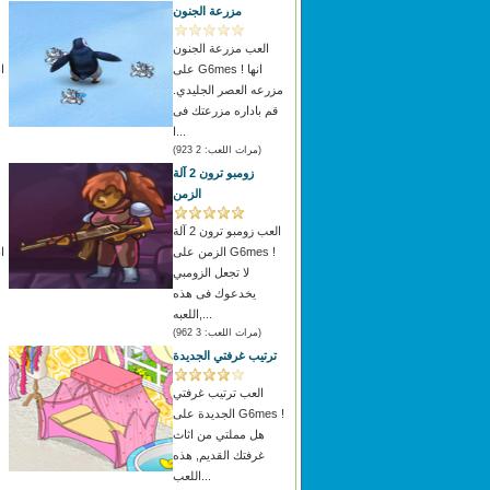
مزرعة الجنون
العب مزرعة الجنون
على G6mes ! انها
مزرعه العصر الجليدي.
قم باداره مزرعتك فى
ا...
(مرات اللعب: 2 923)
زومبو ترون 2 آلة
الزمن
العب زومبو ترون 2 آلة
الزمن على G6mes !
لا تجعل الزومبي
يخدعوك فى هذه
اللعبه,...
(مرات اللعب: 3 962)
ترتيب غرفتي الجديدة
العب ترتيب غرفتي
الجديدة على G6mes !
هل مملتي من اثاث
غرفتك القديم, هذه
اللعب...