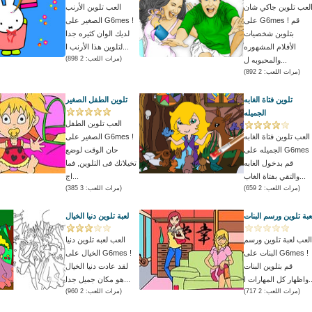
لعب تلوين جاكي شان
العب تلوين الأرنب
على G6mes ! قم
الصغير على G6mes !
بتلوين شخصيات
لديك الوان كثيره جدا
الأفلام المشهوره
لتلوين هذا الأرنب ا...
(مرات اللعب: 2 898)
والمحبوبه ل...
(مرات اللعب: 2 892)
تلوين فتاة الغابه
تلوين الطفل الصغير
الجميله
العب تلوين الطفل
العب تلوين فتاة الغابه
الصغير على G6mes !
الجميله على G6mes !
حان الوقت لوضع
قم بدخول الغابه
تخيلاتك فى التلوين, فما
والتقي بفتاة الغاب...
اج...
(مرات اللعب: 2 659)
(مرات اللعب: 3 385)
عبة تلوين ورسم البنات
لعبة تلوين دنيا الخيال
العب لعبة تلوين ورسم
العب لعبه تلوين دنيا
البنات على G6mes !
الخيال على G6mes !
قم بتلوين البنات
لقد عادت دنيا الخيال
لمهارات ا...
هو مكان جميل جدا...
(مرات اللعب: 2 717)
(مرات اللعب: 2 960)