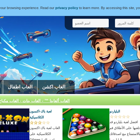
e your browsing experience. Read our
privacy policy
to learn more. By accessing this site, y
العاب اكشن
العاب اطفال
العاب ألعابنا ™ - العاب بنات - العاب مكياج
البلياردو
لعبة باك-اكسون
الكلاسيكية
افضل لعبة بلياردو قد
تلعبها على الأطلاق قم
العاب لعبة باك-اكسون
الاستمتاع مع اصدقائك
الكلاسيكية على
بالبلياردو ا...
G6mes ! لعبه باك