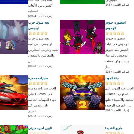
(مرات اللعب: 4 148)
اكسون من الألعاب
المسليه...
(مرات اللعب: 4 286)
اسطوره جيوش
لعبة ملوك حرب
الوحوش
اوديسي
اسطوره جيوش
لعبة ملوك حرب
الوحوش قم بقيادة
اوديسي , هي لعبه
الجيش ضد جيوش
تجنيد وتدريب المحاربين
الوحوش , قم ببناء
والمقاتلين للاستعداد
جيشك وكن مستعد
لل...
(مرات اللعب: 3 003)
ل...
(مرات اللعب: 4 138)
جنة الموت
سيارات مدمرة
العاب جنة الموت على
العاب سيارات مدمرة
G6mes ! تم نهب
على G6mes ! قم
لمدينه والاستيلاء عليها
بانهاء المهمات الخاصه
, الفرصه الوحيده ...
بك , وتدمير كل
(مرات اللعب: 3 204)
السيار...
(مرات اللعب: 3 267)
ماريو القديمة
تلوين اميره ديزني