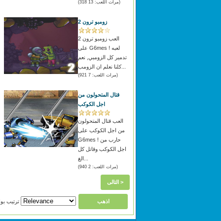
(مرات اللعب: 13 318)
زومبو ترون 2
العب زومبو ترون 2
على G6mes ! لعبه
تدمير كل الزومبي, نعم
كلنا نعلم ان الزومب...
م
(مرات اللعب: 7 921)
قتال المتحولون من
اجل الكوكب
العب قتال المتحولون
من اجل الكوكب على
G6mes ! حارب من
اجل الكوكب وقاتل كل
الغ...
(مرات اللعب: 2 940)
التالى >
ترتيب بواسطة