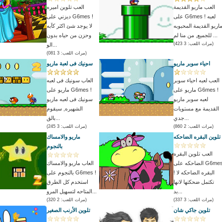
العب ماريو القديمة
العب تلوين اميره
على G6mes ! لعبه
ديزني على G6mes !
اريو القديمة المحبوبه
لا يوجد شئ اكثر كآبه
للجميع, من منا لم ...
وحزن من حياه بدون
(مرات اللعب: 3 423)
الو...
(مرات اللعب: 3 081)
احياء سوبر ماريو
سونيك فى لعبة ماريو
العب لعبه احياء سوبر
العاب سونيك فى لعبه
ماريو على G6mes !
ماريو على G6mes !
لعبه سوبر ماريو
سونيك فى لعبه ماريو
القديمة مع مستويات
الشهيره, سيقوم
جدي...
بالق...
(مرات اللعب: 2 860)
(مرات اللعب: 3 245)
تلوين البقره الضاحكه
ماريو والامساك
بالنجوم
العب تلوين البقره
الضاحكه على G6mes
العاب ماريو والامساك
! البقره الضاحكه لا
بالنجوم على G6mes !
تكتمل ضحكتها لانها
استخدم كل الطرق
بد...
المتاحه لتسهيل المرو...
(مرات اللعب: 3 337)
(مرات اللعب: 2 320)
تلوين جاكي شان
تلوين الأرنب الصغير