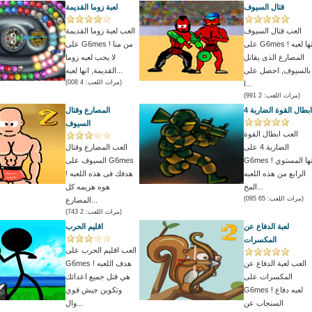
قتال السيوف
لعبة زوما القديمة
العب قتال السيوف
العب لعبة زوما القديمة
على G6mes ! انها لعبه
على G6mes ! من منا
المصارع الذى يقاتل
لا يحب لعبه زوما
بالسيوف, احصل على
القديمة, انها لعبه...
(مرات اللعب: 4 008)
ا...
(مرات اللعب: 2 991)
ابطال القوة الضاربة 4
المصارع وقتال
السيوف
العب ابطال القوة
الضاربة 4 على
العب المصارع وقتال
G6mes ! انها المستوي
السيوف على G6mes
الرابع من هذه اللعبه
! هدفك فى هذه اللعبه
المح...
هوه هزيمه كل
(مرات اللعب: 65 095)
المصارع...
(مرات اللعب: 2 743)
لعبة الدفاع عن
اقليم الحرب
المكسرات
العب اقليم الحرب على
العب لعبة الدفاع عن
G6mes ! هدف اللعبه
المكسرات على
هي قتل جميع اعدائك
G6mes ! لعبه دفاع
وتكوين جيش قوي
السنجاب عن
وال...