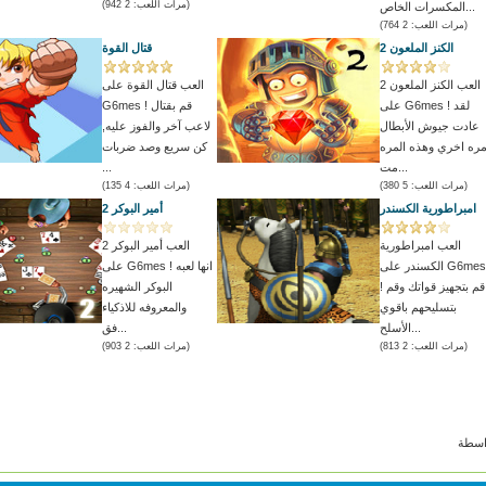
(مرات اللعب: 2 942)
المكسرات الخاص...
(مرات اللعب: 2 764)
الكنز الملعون 2
قتال القوة
العب الكنز الملعون 2
العب قتال القوة على
على G6mes ! لقد
G6mes ! قم بقتال
عادت جيوش الأبطال
لاعب آخر والفوز عليه,
ره اخري وهذه المره
كن سريع وصد ضربات
مت...
...
(مرات اللعب: 5 380)
(مرات اللعب: 4 135)
امبراطورية الكسندر
أمير البوكر 2
العب امبراطورية
العب أمير البوكر 2
الكسندر على G6mes
على G6mes ! انها لعبه
! قم بتجهيز قواتك وقم
البوكر الشهيره
بتسليحهم باقوي
والمعروفه للاذكياء
الأسلح...
فق...
(مرات اللعب: 2 813)
(مرات اللعب: 2 903)