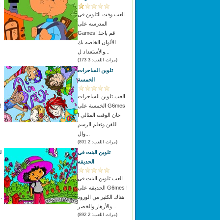
ا
العب وقت التلوين فى
المدرسه على
Games! قم باخذ
الألوان الخاصه بك
والأستعداد ل...
(مرات اللعب: 3 173)
تلوين الساحرات
الخمسة
العب تلوين الساحرات
الخمسة على G6mes
! حان الوقت المثالي
للفن وتعلم الرسم
وال...
(مرات اللعب: 2 891)
تلوين البنت فى
ل
الحديقه
العب تلوين البنت فى
الحديقه على G6mes !
هناك الكثير من الورود
واظهار كل ا
والأزهار والخضر...
(مرات اللعب: 2 892)