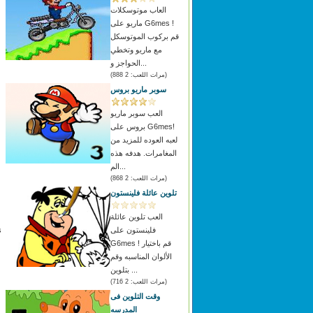
العاب موتوسكلات
ماريو على G6mes !
قم بركوب الموتوسكل
م
مع ماريو وتخطي
الحواجز و...
(مرات اللعب: 2 888)
سوبر ماريو بروس
العب سوبر ماريو
بروس على G6mes!
لعبه العوده للمزيد من
المغامرات. هدفه هذه
الم...
(مرات اللعب: 2 868)
تلوين عائلة فلينستون
العب تلوين عائلة
فلينستون على
G6mes ! قم باختيار
الألوان المناسبه وقم
بتلوين ...
(مرات اللعب: 2 716)
وقت التلوين فى
المدرسه