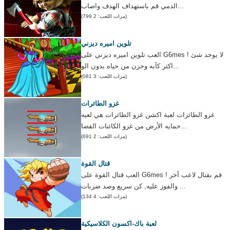
الدمي قم باستهداف الهدف واصاب...
(مرات اللعب: 2 799)
تلوين اميره ديزني
العب تلوين اميره ديزني على G6mes ! لا يوجد شئ
اكثر كآبه وحزن من حياه بدون الو...
(مرات اللعب: 3 081)
غزو الطائرات
غزو الطائرات لعبة اكشن غزو الطائرات هي لعبه
حمايه الأرض من غزو الكائنات الفضا...
(مرات اللعب: 2 691)
قتال القوة
العب قتال القوة على G6mes ! قم بقتال لاعب آخر
والفوز عليه, كن سريع وصد ضربات ...
(مرات اللعب: 4 134)
لعبة باك-اكسون الكلاسيكية