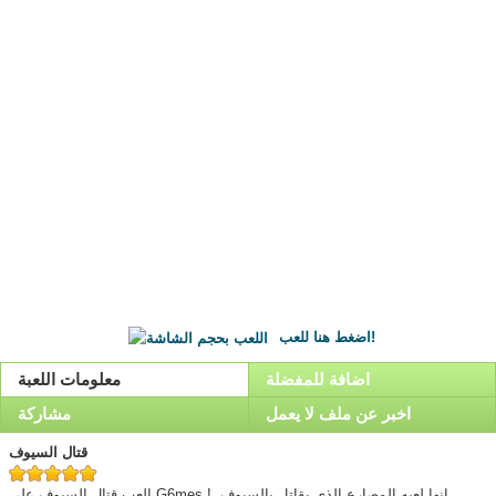
اضغط هنا للعب!
اضافة للمفضلة
معلومات اللعبة
اخبر عن ملف لا يعمل
مشاركة
قتال السيوف
العب قتال السيوف على G6mes ! انها لعبه المصارع الذى يقاتل بالسيوف,