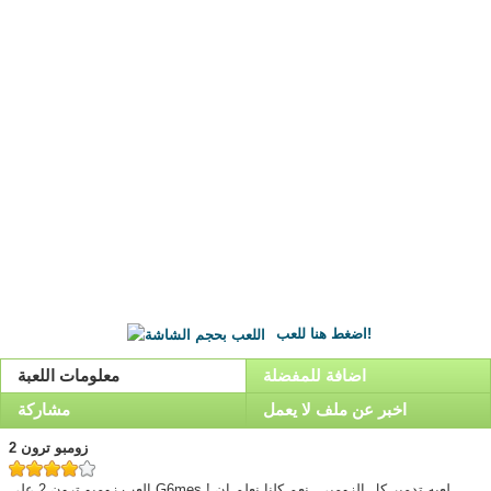
اضغط هنا للعب!
اضافة للمفضلة
معلومات اللعبة
اخبر عن ملف لا يعمل
مشاركة
زومبو ترون 2
العب زومبو ترون 2 على G6mes ! لعبه تدمير كل الزومبي, نعم كلنا نعلم ان