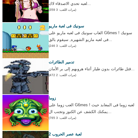
لعبه تحدي الاصدقاء لاك...
(مرات اللعب: 3 359)
سونيك فى لعبة ماريو
العاب سونيك فى لعبه ماريو على G6mes ! سونيك
فى لعبه ماريو الشهيره, سيقوم بالق...
(مرات اللعب: 3 246)
تدمير الطائرات
قتل طائرات بدون طيار أثناء هروبهم إلى بر الأمان...
(مرات اللعب: 2 472)
زوما
العب زوما على G6mes ! لعبه زوما فى المعابد حيث
يمكنك الكشف عن الكنوز وتجنب ال...
(مرات اللعب: 3 765)
لعبة عصر الحروب 2