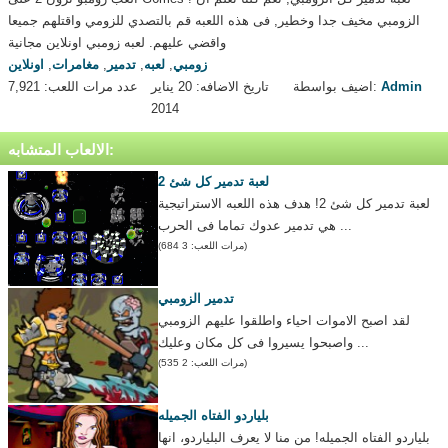
الزومبي مخيف جدا وخطير, فى هذه اللعبه قم بالتصدي للزومي واقتلهم جميعا
واقضي عليهم. لعبه زومبي اونلاين مجانية
زومبي
,
لعبه
,
تدمير
,
مغامرات
,
اونلاين
Admin
اضيف بواسطة:
تاريخ الاضافه: 20 يناير
عدد مرات اللعب: 7,921
2014
الالعاب المتشابه:
لعبة تدمير كل شئ 2
لعبة تدمير كل شئ 2! هدف هذه اللعبه الاستراتيجية
هي تدمير عدوك تماما فى الحرب ...
(مرات اللعب: 3 684)
تدمير الزومبي
لقد اصبح الاموات احياء واطلقوا عليهم الزومبي
واصبحوا يسيروا فى كل مكان وعليك ...
(مرات اللعب: 2 535)
بلياردو الفتاه الجميله
بلياردو الفتاه الجميله! من منا لا يعرف البلياردو، انها