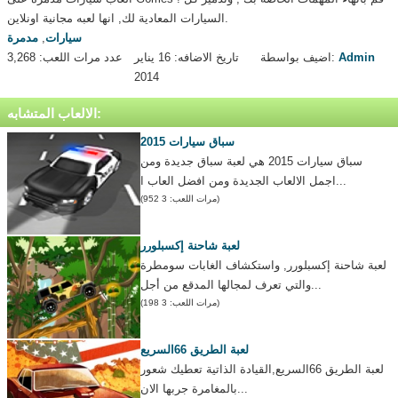
السيارات المعادية لك, انها لعبه مجانية اونلاين.
سيارات
,
مدمرة
Admin
اضيف بواسطة:
تاريخ الاضافه: 16 يناير
عدد مرات اللعب: 3,268
2014
الالعاب المتشابه:
سباق سيارات 2015
سباق سيارات 2015 هي لعبة سباق جديدة ومن
اجمل الالعاب الجديدة ومن افضل العاب ا...
(مرات اللعب: 3 952)
لعبة شاحنة إكسبلورر
لعبة شاحنة إكسبلورر, واستكشاف الغابات سومطرة
والتي تعرف لمجالها المدقع من أجل...
(مرات اللعب: 3 198)
لعبة الطريق 66السريع
لعبة الطريق 66السريع,القيادة الذاتية تعطيك شعور
بالمغامرة جربها الان...