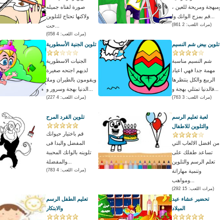
مبهجة ومريحة للعين ،
صورة لفتاه جميله
قم بمزج الوانك وا...
ولاكنها تحتاج للتلوين
(مرات اللعب: 2 861)
حت...
(مرات اللعب: 4 058)
تلوين بيض شم النسيم
تلوين الجنية الأسطورية
شم النسيم مناسبة
الجنيات الاسطورية
مهمة جدا فهي اعياد
لديهم اجنحه صغيرة
الربيع والكل ينتظرها
ويقومون بالطيران وملا
فالدنيا تمتلي بهجة و...
الدنيا بهجة وسرور و...
(مرات اللعب: 3 763)
(مرات اللعب: 4 227)
لعبة تعليم الرسم
تلوين القرد المرح
والتلوين للاطفال
قم باختيار حيوانك
من افضل الالعاب التي
المفضل والبدا فى
تساعد طفلك على
تلوينه بالوانك المحببة
تعلم الرسم والتلوين
والمفضلة...
(مرات اللعب: 4 783)
وتنمية مهاراتة
ومواهب...
(مرات اللعب: 15 292)
تحضير عشاء عيد
تعليم الطفل الرسم
الميلاد
والابتكار