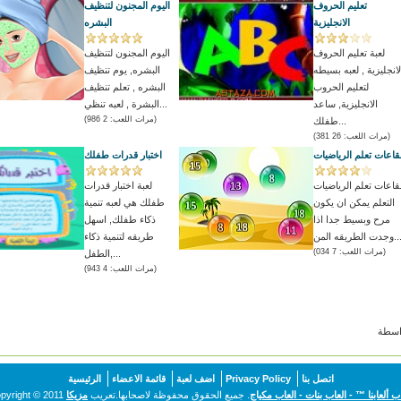
تعليم الحروف
اليوم المجنون لتنظيف
الانجليزية
البشره
لعبة تعليم الحروف
اليوم المجنون لتنظيف
لانجليزية , لعبه بسيطه
البشره, يوم تنظيف
لتعليم الحروب
البشره , تعلم تنظيف
الانجليزية, ساعد
البشرة , لعبه تنظي...
(مرات اللعب: 2 986)
طفلك...
(مرات اللعب: 26 381)
قاعات تعلم الرياضيات
اختبار قدرات طفلك
قاعات تعلم الرياضيات
لعبة اختبار قدرات
التعلم يمكن ان يكون
طفلك هي لعبه تنمية
مرح وبسيط جدا اذا
ذكاء طفلك, اسهل
ت الطريقه المن...
طريقه لتنمية ذكاء
(مرات اللعب: 7 034)
الطفل,...
(مرات اللعب: 4 943)
اتصل بنا
Privacy Policy
اضف لعبة
قائمة الاعضاء
الرئيسية
اب ألعابنا ™ - العاب بنات - العاب مكياج
. جميع الحقوق محفوظة لاصحابها.تعريب
مزيكا
pyright © 2011