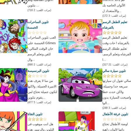
الألوان الخاصه بك
بتلوين ...
(مرات اللعب: 2 716)
والأستعداد ل...
(مرات اللعب: 3 172)
تعليم الطفل الرسم
تلوين الساحرات
بالفرشاه
الخمسة
تعليم الطفل الرسم
العب تلوين الساحرات
بالفرشاه ! حات وقت
الخمسة على G6mes
تعليم طفلك الرسم
! حان الوقت المثالي
الفرشاه وتعلم الرسم،
للفن وتعلم الرسم
ا...
وال...
(مرات اللعب: 21 317)
(مرات اللعب: 2 890)
تلوين سيارة سالي
تلوين البرنسيسة
سالي تقول ان سيارتها
من منا لا يعرف هذه
سريعه جدا وجميلة،
الاميرة الجميلة، ولاكنها
ولاكن حدث خطا
لتكون جميلة تحتاج لمن
اصبحت السيارة بدون
يقوم بتلوين...
(مرات اللعب: 5 477)
الوا...
(مرات اللعب: 3 248)
تلوين غرفة الأطفال
تلوين الفتاة
اوضة الأطفال تحتاج
هل انت موهوب فى
دائما لالوان زاهية
التلوين والرسم، هذه