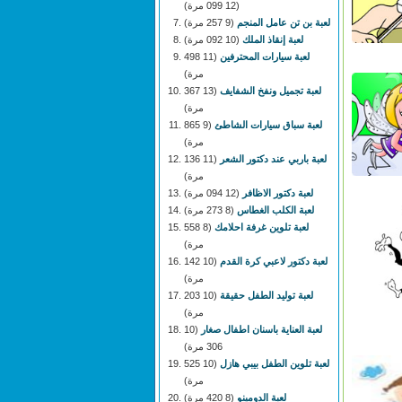
(12 099 مرة)
لعبة بن تن عامل المنجم
(9 257 مرة)
لعبة إنقاذ الملك
(10 092 مرة)
لعبة سيارات المحترفين
(11 498
مرة)
لعبة تجميل ونفخ الشفايف
(13 367
مرة)
لعبة سباق سيارات الشاطئ
(9 865
مرة)
لعبة باربي عند دكتور الشعر
(11 136
مرة)
لعبة دكتور الاظافر
(12 094 مرة)
لعبة الكلب الغطاس
(8 273 مرة)
لعبة تلوين غرفة احلامك
(8 558
مرة)
لعبة دكتور لاعبي كرة القدم
(10 142
مرة)
لعبة توليد الطفل حقيقة
(10 203
مرة)
لعبة العناية باسنان اطفال صغار
(10
306 مرة)
لعبة تلوين الطفل بيبي هازل
(10 525
مرة)
لعبة الدومينو
(8 420 مرة)