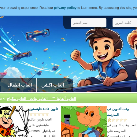
e your browsing experience. Read our
privacy policy
to learn more. By accessing this site, y
العاب اكشن
العاب اطفال
العاب ألعابنا ™ - العاب بنات - العاب مكياج
> تع
وقت التلوين فى
تلوين عائلة فلينستون
المدرسه
العب تلوين عائلة
العب وقت التلوين فى
فلينستون على
المدرسه على
G6mes ! قم باختيار
Games! قم باخذ
الألوان المناسبه وقم