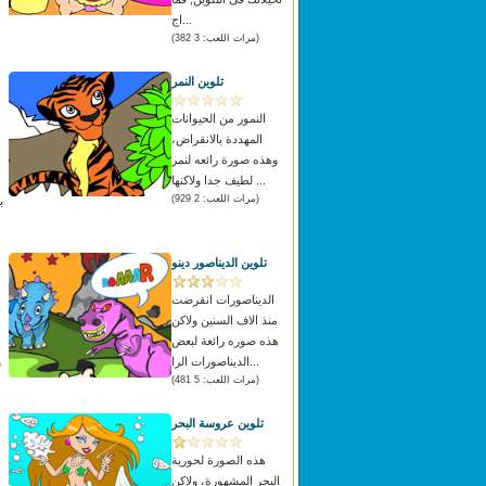
اج...
(مرات اللعب: 3 382)
تلوين النمر
النمور من الحيوانات
المهددة بالانقراض،
وهذه صورة رائعه لنمر
لطيف جدا ولاكنها ...
(مرات اللعب: 2 929)
ب
تلوين الديناصور دينو
الديناصورات انقرضت
منذ الاف السنين ولاكن
هذه صوره رائعة لبعض
الديناصورات الرا...
و
(مرات اللعب: 5 481)
تلوين عروسة البحر
هذه الصورة لحورية
البحر المشهورة، ولاكن