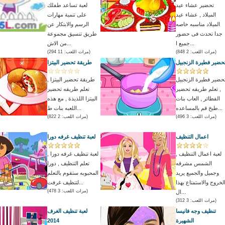
تحضير عشاء عيد
لعبة تساعد طفلك
الميلاد , عشاء عيد
على تنمية مهارات
الميلاد مناسبه خاصه
الرسم والابتكار عن
جدا تحدث فى حضور
طريق تنسيق مجموعة
جميع ا...
من الاش...
(مرات اللعب: 2 848)
(مرات اللعب: 11 294)
حضير فطيرة الزنجبيل
طريقة تحضير البيتزا
حضير فطيرة الزنجبيل
طريقة تحضير البيتزا ,
, تعلم طريقه تحضير
تعلم طريقه تحضير
الفطائر , العاب بنات
البيتزا اللذيذة , مع هذه
طبخ قم بالمساعده...
اللعبه بنات ط...
(مرات اللعب: 3 496)
(مرات اللعب: 2 822)
اعمال التنظيف
لعبة تنظيف غرفه دورا
لعبة اعمال التنظيف ,
لعبة تنظيف غرفه دورا ,
الشمس مشرقه
تعلم التنظيف , دورا
وجميل والجميع يريد
المحبوبه ستقوم بالتعلم
لخروج والاستمتاع بهذا
لتنظيف غرفت...
(مرات اللعب: 3 478)
ال...
(مرات اللعب: 3 312)
تنظيف وجه فانيسا
لعبة تنظيف الغرف
الشهيرة
2014