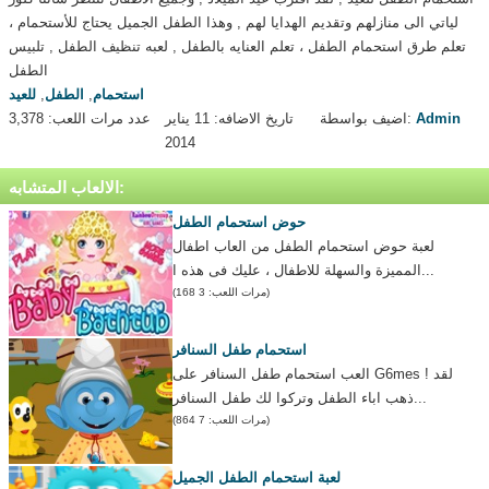
لياتي الى منازلهم وتقديم الهدايا لهم , وهذا الطفل الجميل يحتاج للأستحمام ،
تعلم طرق استحمام الطفل ، تعلم العنايه بالطفل , لعبه تنظيف الطفل , تلبيس
الطفل
استحمام
,
الطفل
,
للعيد
Admin
اضيف بواسطة:
تاريخ الاضافه: 11 يناير
عدد مرات اللعب: 3,378
2014
الالعاب المتشابه:
حوض استحمام الطفل
لعبة حوض استحمام الطفل من العاب اطفال
المميزة والسهلة للاطفال ، عليك فى هذه ا...
(مرات اللعب: 3 168)
استحمام طفل السنافر
العب استحمام طفل السنافر على G6mes ! لقد
ذهب اباء الطفل وتركوا لك طفل السنافر...
(مرات اللعب: 7 864)
لعبة استحمام الطفل الجميل