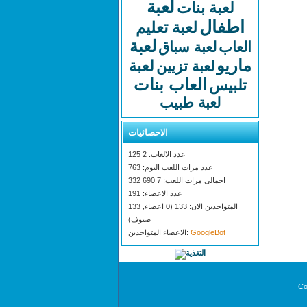
لعبة
لعبة بنات
اطفال
لعبة تعليم
لعبة
العاب
لعبة سباق
ماريو
لعبة
لعبة تزيين
العاب بنات
تلبيس
لعبة طبيب
الاحصائيات
عدد الالعاب: 2 125
عدد مرات اللعب اليوم: 763
اجمالى مرات اللعب: 7 690 332
عدد الاعضاء: 191
المتواجدين الان: 133 (0 اعضاء, 133
ضيوف)
GoogleBot
الاعضاء المتواجدين:
Co