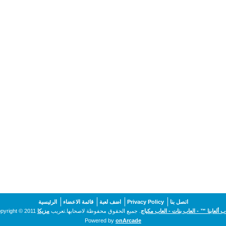
اتصل بنا
Privacy Policy
اضف لعبة
قائمة الاعضاء
الرئيسية
اب ألعابنا ™ - العاب بنات - العاب مكياج
. جميع الحقوق محفوظة لاصحابها.تعريب
مزيكا
pyright © 2011
Powered by
onArcade