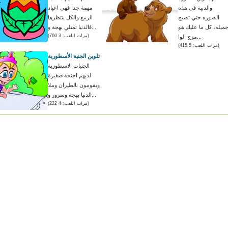
والدببة فى هذه
مهمة جدا فهي اعياد
الصوره حتي تصبح
الربيع والكل ينتظرها
ميله، كل ما عليك هو
فالدنيا تمتلي بهجة و...
(مرات اللعب: 3 760)
مزج الوا...
(مرات اللعب: 5 415)
تلوين الجنية الأسطورية
الجنيات الاسطورية
لديهم اجنحه صغيرة
ويقومون بالطيران وملا
الدنيا بهجة وسرور و...
(مرات اللعب: 4 222)