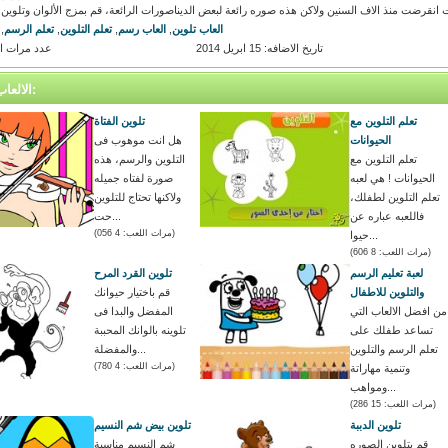
 انقرضت منذ الاف السنين ولاكن هذه صوره رائعة لبعض الديناصورات الرائعة، قم بمزج الألوان وتلوين 
العاب تلوين
,
العاب رسم
,
تعلم التلوين
,
تعلم الرسم
,
تاريخ الاضافه: 15 ابريل 2014
عدد مرات اللعب
الالعاب المتشابه:
تعلم التلوين مع
تلوين الفتاة
الحيوانات
هل انت موهوب فى
تعلم التلوين مع
التلوين والرسم، هذه
الحيوانات ! هي لعبه
صورة لفتاه جميله
تعلم التلوين لطفلك،
ولاكنها تحتاج للتلوين
فاللعبه عباره عن
حت...
(مرات اللعب: 4 056)
حيوا...
(مرات اللعب: 8 606)
لعبة تعليم الرسم
تلوين القرد المرح
والتلوين للاطفال
قم باختيار حيوانك
من افضل الالعاب التي
المفضل والبدا فى
تساعد طفلك على
تلوينه بالوانك المحببة
تعلم الرسم والتلوين
والمفضلة...
(مرات اللعب: 4 780)
وتنمية مهاراتة
ومواهب...
(مرات اللعب: 15 286)
تلوين الدببة
تلوين بيض شم النسيم
قم بتلوين الصوره
شم النسيم مناسبة