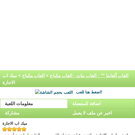
العاب ألعابنا ™ - العاب بنات - العاب مكياج
>
العاب مكياج
> ميك اب
الاجازة
اضغط هنا للعب!
اضافة للمفضلة
معلومات اللعبة
اخبر عن ملف لا يعمل
مشاركة
ميك اب الاجازة
لعبة ميك اب الاجازة, رائع صوفيا تستعد لعطلة و، من، بالطبع، إنها تريد أن تبدو