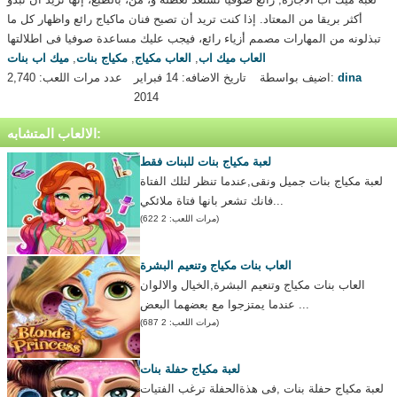
أكثر بريقا من المعتاد. إذا كنت تريد أن تصبح فنان ماكياج رائع واظهار كل ما
تبذلونه من المهارات مصمم أزياء رائع، فيجب عليك مساعدة صوفيا فى اطلالتها
العاب ميك اب
,
العاب مكياج
,
مكياج بنات
,
ميك اب بنات
dina
اضيف بواسطة:
تاريخ الاضافه: 14 فبراير
عدد مرات اللعب: 2,740
2014
الالعاب المتشابه:
لعبة مكياج بنات للبنات فقط
لعبة مكياج بنات جميل ونقى,عندما تنظر لتلك الفتاة
فانك تشعر بانها فتاة ملائكي...
(مرات اللعب: 2 622)
العاب بنات مكياج وتنعيم البشرة
العاب بنات مكياج وتنعيم البشرة,الخيال والالوان
عندما يمتزجوا مع بعضهما البعض ...
(مرات اللعب: 2 687)
لعبة مكياج حفلة بنات
لعبة مكياج حفلة بنات ,فى هذةالحفلة ترغب الفتيات