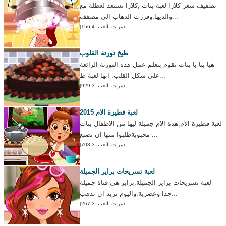
تصفيف شعر كلارا لعبة بنات ,كلارا تستعد لعطلة مع
والديها,وقررت الذهاب الى مصفف...
(مرات اللعب: 4 156)
طبخ تورتة القلوب
هيا بنا يا بنات نقوم بتعلم عمل هذه التورتة الرائعة
على شكل القلب. انها لعبة ط...
(مرات اللعب: 3 929)
لعبة فطيرة الام 2015
لعبة فطيرة الام,هذة الام جميلة ليها من الاطفال بنات
محبوبةطلبوا منها ان تصنع ...
(مرات اللعب: 3 703)
لعبة تسريحات براير الجميلة
لعبة تسريحات براير الجميلة,براير هي فتاة جميلة
جدا وعصرية.واليوم تريد ان تذهب...
(مرات اللعب: 3 267)