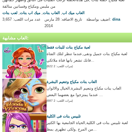
من ملبس ومكياج وفساتين متالقة
العاب ميك اب
,
العاب بنات
,
ميك اب بنات
,
لعب بنات
dina
اضيف بواسطة:
تاريخ الاضافه: 28 مارس
عدد مرات اللعب: 3,657
2014
العاب مشابهة:
لعبة مكياج بنات للبنات فقط
لعبة مكياج بنات جميل ونقى,عندما تنظر لتلك الفتاة
فانك تشعر بانها فتاة ملائكي...
(مرات اللعب: 2 622)
العاب بنات مكياج وتنعيم البشرة
العاب بنات مكياج وتنعيم البشرة,الخيال والالوان
عندما يمتزجوا مع بعضهما البعض ...
(مرات اللعب: 2 687)
تلبيس بنات فى الكلية
لعبة تلبيس بنات فى الكلية,الحياة الجامعية بها الكثير
من المرح ,ولكى تظهرى بمظ...