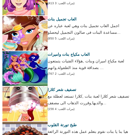
(مرات اللعب: 3 413)
العاب تجميل بنات
اجمل العاب تجميل بنات وهي لعبة عباره عن
مساعدة البنات فى صالون التجميل ليحصلو...
(مرات اللعب: 5 950)
العاب مكياج بنات واميرات
لعبة مكياج اميران وبنات ,هؤلاء الفتيات يتمتعون
بصداقة قوية منذ الطفولة,وانهم ...
(مرات اللعب: 2 767)
تصفيف شعر كلارا
تصفيف شعر كلارا لعبة بنات ,كلارا تستعد لعطلة مع
والديها,وقررت الذهاب الى مصفف...
(مرات اللعب: 4 156)
طبخ تورتة القلوب
هيا بنا يا بنات نقوم بتعلم عمل هذه التورتة الرائعة