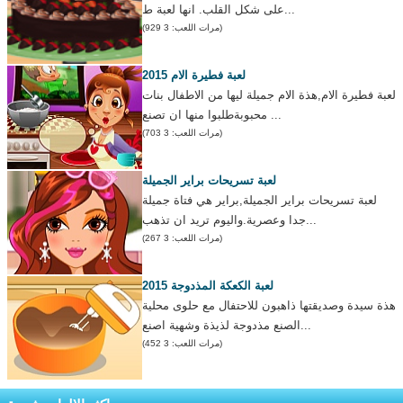
على شكل القلب. انها لعبة ط...
(مرات اللعب: 3 929)
لعبة فطيرة الام 2015
لعبة فطيرة الام,هذة الام جميلة ليها من الاطفال بنات
محبوبةطلبوا منها ان تصنع ...
(مرات اللعب: 3 703)
لعبة تسريحات براير الجميلة
لعبة تسريحات براير الجميلة,براير هي فتاة جميلة
جدا وعصرية.واليوم تريد ان تذهب...
(مرات اللعب: 3 267)
لعبة الكعكة المذدوجة 2015
هذة سيدة وصديقتها ذاهبون للاحتفال مع حلوى محلية
الصنع مذدوجة لذيذة وشهية اصنع...
(مرات اللعب: 3 452)