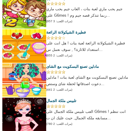
جيم يحب ماري لعبة بنات ، العاب جيم يحب ماري
على G6mes ! ربما تتذكر قصه جيم وم...
(مرات اللعب: 3 957)
فطيرة الشيكولاتة الرائعة
فطيرة الشيكولاتة الرائعة لعبة بنات ! هل انت على
استعداد للاثارة؟ , سوف نعمل س...
(مرات اللعب: 2 855)
مادلين تصنع البسكويت مع الشاى
مادلين تصنع البسكويت مع الشاى لعبة بنات ! مادلين
دعوت اصدقائها لحفلة شاى وستص...
(مرات اللعب: 2 441)
تلبيس ملكة الجمال
العب تلبيس ملكة الجمال على G6mes ! انت تنظم
مسابقه ملكه الجمال, حيث عليك ان ت...
(مرات اللعب: 2 780)