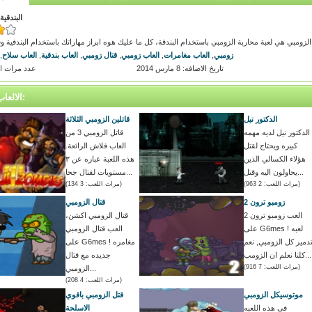
البندقي
الزومبي هي لعبة محاربة الزومبي باستخدام البندقة، كل ما عليك هوه ابراز مهاراتك باستخدام البندقية و
زومبي
,
العاب مغامرات
,
العاب زومبي
,
قتال زومبي
,
العاب بندقية
,
العاب سلاح
,
تاريخ الاضافه: 8 مارس 2014
عدد مرات اللعب
الالعاب المتشابه:
الدكتور نيل
قاتلين الزومبي الثلاثة
الدكتور نيل لديه مهمه
قاتل الزومبي 3 من
كبيره ويحتاج لقتل
العاب فلاش الرائعة.
هؤلاء الكسالي الذين
هذه اللعبة عباره عن ٣
يحاولون اليه وقتل...
مستويات لقتال جحا...
(مرات اللعب: 2 963)
(مرات اللعب: 3 134)
زومبو ترون 2
قتال الزومبي
العب زومبو ترون 2
قتال الزومبي اكشن،
على G6mes ! لعبه
العب قتال الزومبي
دمير كل الزومبي, نعم
على G6mes ! مغامره
كلنا نعلم ان الزومب...
جديده مع قتال
(مرات اللعب: 7 916)
الزومبي...
(مرات اللعب: 4 208)
موتوسيكل الزومبي
قتل الزومبي باقوي
فى هذه اللعبه
الاسلحة