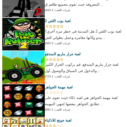
المعروفه حيث تقوم بتجميع طاقم ق...
(مرات اللعب: 4 493)
لعبة بوب اللص 2
لعبة بوب اللص 2 هل المدينة فى خطر مره أخري؟
يبدو وكانها مغامره وعمل بطولي للص...
(مرات اللعب: 5 000)
لعبة جرار ماريو المندفع
لعبة جرار ماريو المندفع، قم بركوب الجرار الكبير
والدخول فى السباق والوصول أول...
(مرات اللعب: 2 723)
لعبة مهمة الجواهر
لعبة مهمة الجواهر هي لعبه ذكاء حيث تقوم على
تطابق الجواهر ببعضها لتنهي المهمه...
(مرات اللعب: 2 982)
لعبة جونج للاذكياء