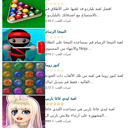
افضل لعبة بلياردو قد تلعبها على الأطلاق قم
بالاستمتاع مع اصدقائك بالبلياردو ا...
(مرات اللعب: 4 149)
النينجا الرسام
لعبة النينجا الرسام قم بمساعده النينجا على الطلاء
والأنتهاء من المستوي Ninja ...
(مرات اللعب: 2 878)
كنوز زوما
لعبة كنوز زوما هي لعبه من تلك الألعاب ذات الجودة
العالية ، فقط قم بتبديل اماك...
(مرات اللعب: 3 172)
لعبة ليدي غاغا باربي
لعبة ليدي غاغا باربي هي مساعده الليدي غاغا
المشهورة على ارتداء ملابس باربي ال...
(مرات اللعب: 2 988)