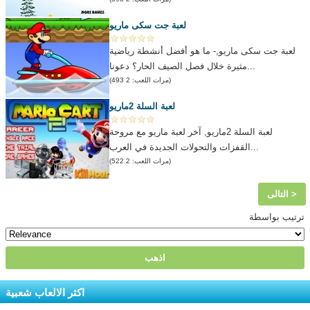
لعبة جت سكى ماريو
لعبة جت سكى ماريو,- ما هو أفضل أنشطة رياضية
مثيرة خلال فصل الصيف الحار؟ دعونا...
(مرات اللعب: 2 493)
لعبة السلة 2ماريو
لعبة السلة 2ماريو, آخر لعبة ماريو مع مروحة
القفزات والتحولات الجديدة في العرب...
(مرات اللعب: 2 522)
التالى >
ترتيب بواسطة
اكثر الالعاب شعبية