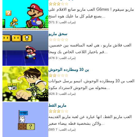
العب ماريو صانع الافلام على G6mes ! ماريو سيقوم
بصنع فيلم كل ما عليك هوه استخ...
(مرات اللعب: 3 571)
سحق ماريو
العب فلاش ماريو ، هي لعبه المنافسه بين خصمين،
قم باختيار اللاعب الخاص بك ومحا...
(مرات اللعب: 3 476)
بن 10 ومطارده الوحوش
العب بن 10 ومطارده الوحوش، انيمو يرسل حيوانات
متحوله من الوحوش لاسترداد مكونا...
(مرات اللعب: 3 426)
ماريو القط
العب ماريو القط، انها عباره عن لعبه ماريو القديمه
ولاكن بشخصية قطه بيضاء صغير...
(مرات اللعب: 7 585)