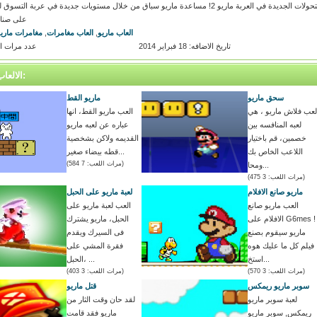
لعبة السلة 2ماريو, آخر لعبة ماريو مع مروحة القفزات والتحولات الجديدة في العربة ماريو 2! مساعدة ماريو سباق من خلال مستويات جديدة في
على صنا
العاب ماريو
,
العاب مغامرات
,
مغامرات ماري
تاريخ الاضافه: 18 فبراير 2014
عدد مرات اللعب
الالعاب المتشابه:
سحق ماريو
ماريو القط
لعب فلاش ماريو ، هي
العب ماريو القط، انها
لعبه المنافسه بين
عباره عن لعبه ماريو
خصمين، قم باختيار
القديمه ولاكن بشخصية
اللاعب الخاص بك
قطه بيضاء صغير...
(مرات اللعب: 7 584)
ومحا...
(مرات اللعب: 3 475)
ماريو صانع الافلام
لعبة ماريو على الحبل
العب ماريو صانع
العب لعبة ماريو على
الافلام على G6mes !
الحبل، ماريو يشترك
ماريو سيقوم بصنع
فى السيرك ويقدم
فيلم كل ما عليك هوه
فقرة المشي على
استخ...
الحبل، ...
(مرات اللعب: 3 570)
(مرات اللعب: 3 403)
سوبر ماريو ريمكس
قتل ماريو
لعبة سوبر ماريو
لقد حان وقت الثار من
ريمكس, سوبر ماريو
ماريو فقد قامت