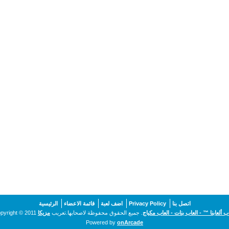
اتصل بنا
Privacy Policy
اضف لعبة
قائمة الاعضاء
الرئيسية
اب ألعابنا ™ - العاب بنات - العاب مكياج
. جميع الحقوق محفوظة لاصحابها.تعريب
مزيكا
pyright © 2011
Powered by
onArcade