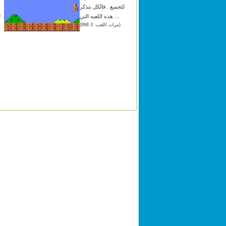
للجميع . فالكل يتذكر
هذه اللعبه التي ...
ل
(مرات اللعب: 3 898)