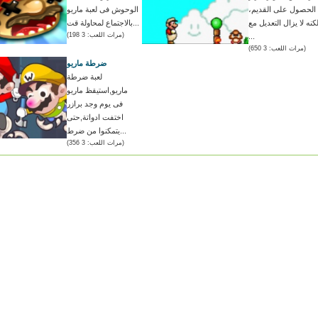
الحصول على القديم،
الوحوش فى لعبة ماريو
كنه لا يزال التعديل مع
بالاجتماع لمحاولة قت...
(مرات اللعب: 3 198)
...
(مرات اللعب: 3 650)
ضرطة ماريو
لعبة ضرطة
ماريو,استيقظ ماريو
فى يوم وجد برازر
اختفت ادواتة,حتى
يتمكنوا من ضرط...
(مرات اللعب: 3 356)