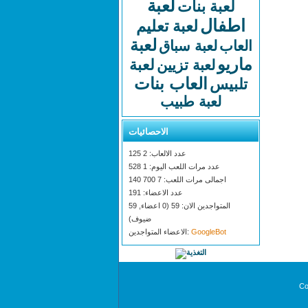
لعبة
لعبة بنات
اطفال
لعبة تعليم
لعبة
العاب
لعبة سباق
ماريو
لعبة
لعبة تزيين
العاب بنات
تلبيس
لعبة طبيب
الاحصائيات
عدد الالعاب: 2 125
عدد مرات اللعب اليوم: 1 528
اجمالى مرات اللعب: 7 700 140
عدد الاعضاء: 191
المتواجدين الان: 59 (0 اعضاء, 59
ضيوف)
GoogleBot
الاعضاء المتواجدين:
Co