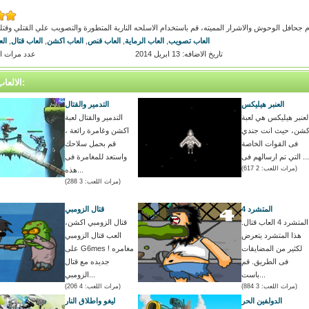
حافل الوحوش والاشرار المميته، قم باستخدام الاسلحه النارية المتطورة والتصويب علي القتلي وقتل
العاب تصويب
,
العاب الرماية
,
العاب قنص
,
العاب اكشن
,
العاب قتال
,
ال
تاريخ الاضافه: 13 ابريل 2014
عدد مرات اللعب
الالعاب المتشابه:
العنبر هيليكس
التدمير والقتال
لعنبر هيليكس هي لعبة
التدمير والقتال لعبة
كشن، حيث انت جندي
اكشن وغامرة رائعة ،
فى القوات الخاصة
قم بحمل سلاحك
التي تم ارسالهم فى ...
واستعد للمغامرة فى
(مرات اللعب: 2 617)
هذه...
(مرات اللعب: 3 288)
المتشرد 4
قتال الزومبي
المتشرد 4 العاب قتال.
قتال الزومبي اكشن،
هذا المتشرد يتعرض
العب قتال الزومبي
لكثير من المضايقات
على G6mes ! مغامره
فى الطريق. قم
جديده مع قتال
باست...
الزومبي...
(مرات اللعب: 3 884)
(مرات اللعب: 4 206)
الدولفين الحر
ليغو واطلاق النار