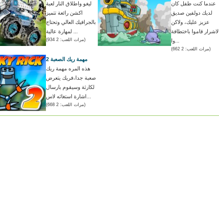
عندما كنت طفل كان
ليغو واطلاق النار لعبة
لديك دولفين صديق
اكشن رائعة تتميز
عزيز عليك، ولاكن
بالجرافيك العالي وتحتاج
لاشرار قاموا باختطافة
لمهارة عالية ...
(مرات اللعب: 2 934)
وا...
(مرات اللعب: 2 662)
مهمة ريك الصعبة 2
هذه المره مهمة ريك
صعبة جدا،فريك يتعرض
لكارثة وسيقوم بارسال
اشارة استغاثه لاس...
(مرات اللعب: 2 668)