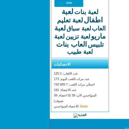
لعبة
لعبة بنات
اطفال
لعبة تعليم
لعبة
العاب
لعبة سباق
ماريو
لعبة
لعبة تزيين
العاب بنات
تلبيس
لعبة طبيب
الاحصائيات
عدد الالعاب: 2 125
عدد مرات اللعب اليوم: 173
اجمالى مرات اللعب: 7 689 742
عدد الاعضاء: 191
المتواجدين الان: 39 (0 اعضاء, 39
ضيوف)
Baidu
الاعضاء المتواجدين: