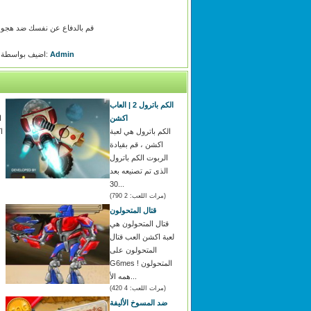
قم بالدفاع عن نفسك ضد هجوم ج
Admin
اضيف بواسطة:
الكم باترول 2 | العاب
اكشن
ا
الكم باترول هي لعبة
ا
اكشن ، قم بقيادة
الربوت الكم باترول
الذى تم تصنيعه بعد
30...
(مرات اللعب: 2 790)
قتال المتحولون
قتال المتحولون هي
لعبة اكشن العب قتال
المتحولون على
G6mes ! المتحولون
همه الأ...
(مرات اللعب: 4 420)
ضد المسوخ الأليفة