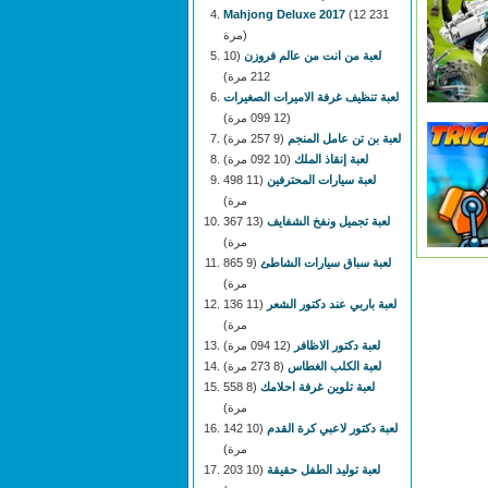
Mahjong Deluxe 2017
(12 231
مرة)
لعبة من انت من عالم فروزن
(10
212 مرة)
لعبة تنظيف غرفة الاميرات الصغيرات
(12 099 مرة)
لعبة بن تن عامل المنجم
(9 257 مرة)
لعبة إنقاذ الملك
(10 092 مرة)
لعبة سيارات المحترفين
(11 498
مرة)
لعبة تجميل ونفخ الشفايف
(13 367
مرة)
لعبة سباق سيارات الشاطئ
(9 865
مرة)
لعبة باربي عند دكتور الشعر
(11 136
مرة)
لعبة دكتور الاظافر
(12 094 مرة)
لعبة الكلب الغطاس
(8 273 مرة)
لعبة تلوين غرفة احلامك
(8 558
مرة)
لعبة دكتور لاعبي كرة القدم
(10 142
مرة)
لعبة توليد الطفل حقيقة
(10 203