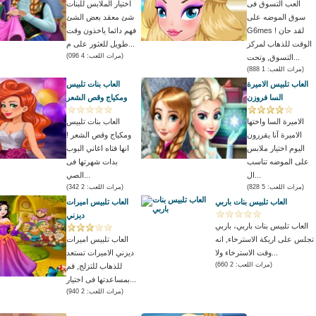
العب التسوق فى
اختيار الملابس للبنات
سوق الموضه على
شئ معقد بعض الشئ
G6mes ! لقد حان
فهم دائما ياخذون وقت
الوقت للذهاب لمركز
طويل للعثور على م...
(مرات اللعب: 4 096)
التسوق, وتحت...
(مرات اللعب: 1 888)
العاب تلبيس الاميرة
العاب بنات تلبيس
السا فروزن
ومكياج وقص الشعر
الاميرة السا واختها
العاب بنات تلبيس
الاميرة آنا يقررون
ومكياج وقص الشعر !
اليوم اختيار ملابس
انها فتاه اغاني البوب
على الموضه تناسب
بدات شهرتها فى
ال...
الصي...
(مرات اللعب: 5 828)
(مرات اللعب: 2 342)
العاب تلبيس بنات باربي
العاب تلبيس اميرات
ديزني
العاب تلبيس بنات باربي، باربي
تجلس على اريكة الاسترخاء, انه
العاب تلبيس اميرات
وقت الاسترخاء ولا...
ديزني الاميرات تستعد
(مرات اللعب: 2 660)
للذهاب للتزلج, قم
بمساعدتها فى اختيار...
(مرات اللعب: 2 940)