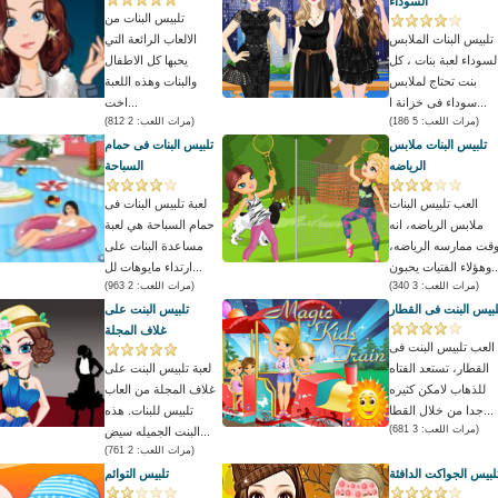
السوداء
تلبيس البنات من
تلبيس البنات الملابس
الالعاب الرائعة التي
لسوداء لعبة بنات ، كل
يحبها كل الاطفال
بنت تحتاج لملابس
والبنات وهذه اللعبة
سوداء فى خزانة ا...
اخت...
(مرات اللعب: 5 186)
(مرات اللعب: 2 812)
تلبيس البنات ملابس
تلبيس البنات فى حمام
الرياضه
السباحة
العب تلبيس البنات
لعبة تلبيس البنات فى
ملابس الرياضه، انه
حمام السباحة هي لعبة
قت ممارسه الرياضه،
مساعدة البنات على
لفتيات يحبون...
ارتداء مايوهات لل...
(مرات اللعب: 3 340)
(مرات اللعب: 2 963)
لبيس البنت فى القطار
تلبيس البنت على
غلاف المجلة
العب تلبيس البنت فى
القطار، تستعد الفتاه
لعبة تلبيس البنت على
للذهاب لامكن كثيره
غلاف المجلة من العاب
جدا من خلال القطا...
تلبيس للبنات. هذه
(مرات اللعب: 3 681)
البنت الجميله سيض...
(مرات اللعب: 2 761)
لبيس الجواكت الدافئة
تلبيس التوائم