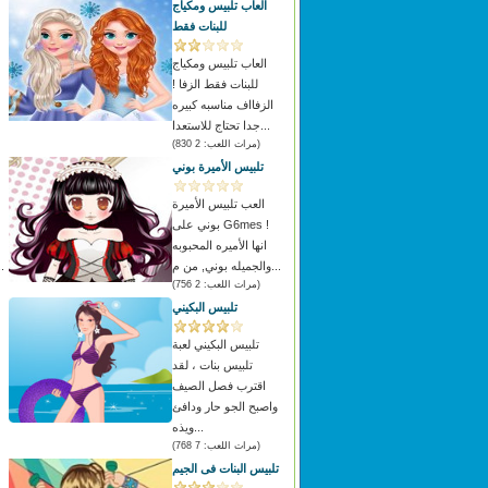
العاب تلبيس ومكياج
للبنات فقط
العاب تلبيس ومكياج
للبنات فقط الزفا !
الزفااف مناسبه كبيره
جدا تحتاج للاستعدا...
(مرات اللعب: 2 830)
تلبيس الأميرة بوني
العب تلبيس الأميرة
بوني على G6mes !
انها الأميره المحبوبه
والجميله بوني, من م...
دائما ب
(مرات اللعب: 2 756)
تلبيس البكيني
تلبيس البكيني لعبة
تلبيس بنات ، لقد
اقترب فصل الصيف
واصبح الجو حار ودافئ
ويذه...
(مرات اللعب: 7 768)
تلبيس البنات فى الجيم