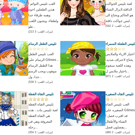
لعبة تلبيس الجواكت
العب تلبيس التوائم !
الداقئة,لايزال الشتاء
هذين الطفلين اخوه
هو الحاكم ويحتاج الى
وهمه ظرفاء جدا
لبس جواكت داقئة...
ولطفاء، ويحبون اللعب
(مرات اللعب: 2 542)
طو...
(مرات اللعب: 3 213)
لبيس الطفلة السمراء
تلبيس الطفل الرسام
اختيار الازياء والملابس
العب تلبيس الطفل
يحتاج لاحتراف شديد.
الرسام على G6mes ،
وهذه اللعبة سنقوم
هذا الطفل الرسام
باختيار ملابس ل...
موهوب ويحب الرسم
(مرات اللعب: 2 871)
جدا، ول...
(مرات اللعب: 3 539)
تلبيس الفتاه الصغيره
تلبيس الفتاة القطة
العب تلبيس الفتاه
تلبيس الفتاة القطة
الصغيره علي G6mes
لعبة تلبيس بنات ، هذه
! قد اقترب فصل
هي الفتاة القطة
الشتاء والأطفال
المعروفة وهي فى
يفضلون فصل...
رحلة...
(مرات اللعب: 2 460)
(مرات اللعب: 3 354)