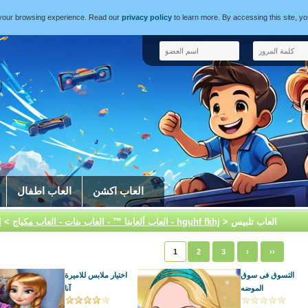
e your browsing experience. Read our
privacy policy
to learn more. By accessing this site, y
العاب اكشن
العاب اطفال
> العاب تلبيس
العاب بنات - hguhf fkhj
العاب ألعابنا ™ - العاب بنات - العاب مكياج
>
1
2
3
›
››
التسوق فى سوق
اختيار ملابس للاميرة
الموضه
آنا