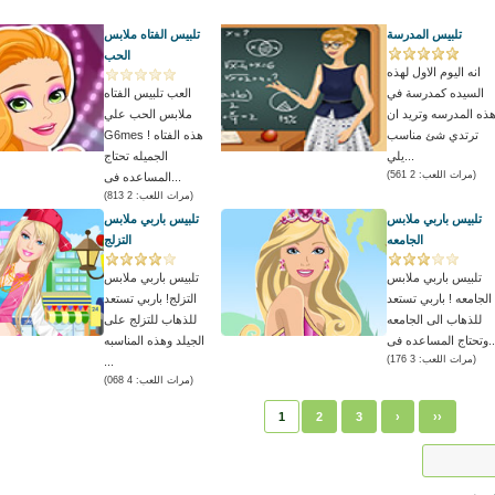
تلبيس المدرسة
تلبيس الفتاه ملابس
الحب
انه اليوم الاول لهذه
السيده كمدرسة في
العب تلبيس الفتاه
ذه المدرسه وتريد ان
ملابس الحب علي
ترتدي شئ مناسب
G6mes ! هذه الفتاه
يلي...
الجميله تحتاج
(مرات اللعب: 2 561)
المساعده فى...
(مرات اللعب: 2 813)
تلبيس باربي ملابس
تلبيس باربي ملابس
الجامعه
التزلج
تلبيس باربي ملابس
تلبيس باربي ملابس
الجامعه ! باربي تستعد
التزلج! باربي تستعد
للذهاب الى الجامعه
للذهاب للتزلج على
المساعده فى...
الجيلد وهذه المناسبه
(مرات اللعب: 3 176)
...
(مرات اللعب: 4 068)
1
2
3
›
››