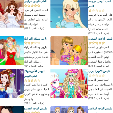
العاب تلبيس عروسة
العاب تلبيس عرايس
البحر
العاب تلبيس عرايس !
هل رايت يوما عروسة
تستعد الفتاه لبطوله
البحر الاستورية اذا لم
التزلج على الجليد, انها
تراها من قبل فهذه
الأولمبيات 20...
(مرات اللعب: 2 627)
اللعبه ستعجلك ترا...
(مرات اللعب: 5 671)
تلبيس الأخت الصغيره
باربي وملكة الفراولة
العب تلبيس الأخت
باربي وملكة الفراولة
الصغيره على g6mes،
هي لعبة اختيار ملابس
تهتم الأخت الكبيره
جديدة لباربي وصديقتها
أختها الصغيره، ...
ملكة الفراولة...
(مرات اللعب: 3 538)
(مرات اللعب: 2 624)
تلبيس الاميرة باربى
تلبيس الأميرة بيلا |
العاب تلبيس
لعبة تلبيس الاميرة
باربى,واحدة من أجمل
الأميرة بيلا هي الاميرة
الفتيات في العالم هي
الخيالية من عالم ديزني
أيضا شجاعة للغاية...
واشتهرت بافلام الاميرة
(مرات اللعب: 2 774)
والوحش ...
(مرات اللعب: 3 271)
تلبيس البنات الملابس
تلبيس البنات الجديدة