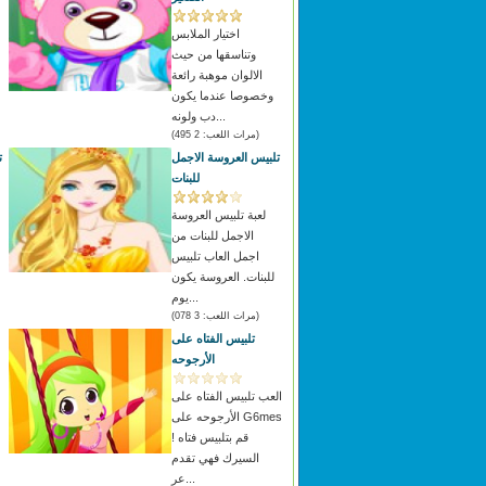
اختيار الملابس
وتناسقها من حيث
الالوان موهبة رائعة
وخصوصا عندما يكون
دب ولونه...
(مرات اللعب: 2 495)
تلبيس العروسة الاجمل
ت
للبنات
لعبة تلبيس العروسة
الاجمل للبنات من
اجمل العاب تلبيس
للبنات. العروسة يكون
يوم...
(مرات اللعب: 3 078)
تلبيس الفتاه على
الأرجوحه
العب تلبيس الفتاه على
الأرجوحه على G6mes
! قم بتلبيس فتاه
السيرك فهي تقدم
عر...