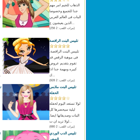
الذهاب للجيم امر مهم
جدا للجميع وخصوصا
البنات فى العالم العربي
ا
الذين يعيشون ع...
(مرات اللعب: 2 256)
تلبيس البنت الراقصة
تلبيس البنت الراقصة.
فى موهبة الرقص قد
تقوم بتقديم عروض
كبيره ومهمة جدا اذا
و
ك...
وهؤلاء ا
(مرات اللعب: 2 928)
تلبيس البنت ملابس
ت
الحفلة
لولا تستعد اليوم لحفلة
ليلية سيحضرها كل
البنات وصديقاتها ايضا.
لولا تريد ان ت...
(مرات اللعب: 2 680)
تلبيس الدب الوردي
ت
الصغير