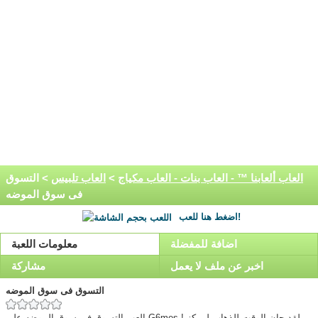
العاب ألعابنا ™ - العاب بنات - العاب مكياج
>
العاب تلبيس
> التسوق
فى سوق الموضه
اضغط هنا للعب!
اضافة للمفضلة
معلومات اللعبة
اخبر عن ملف لا يعمل
مشاركة
التسوق فى سوق الموضه
العب التسوق فى سوق الموضه على G6mes ! لقد حان الوقت للذهاب لمركز