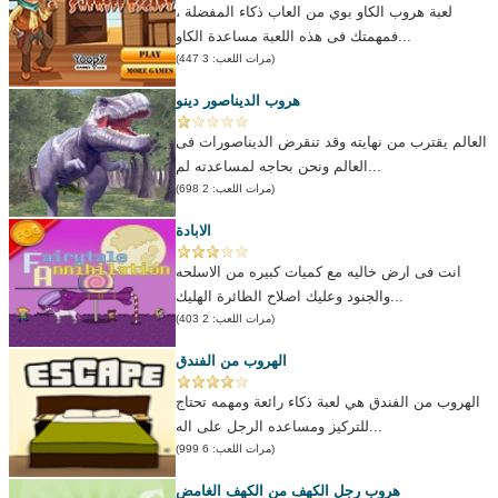
لعبة هروب الكاو بوي من العاب ذكاء المفضلة ،
فمهمتك فى هذه اللعبة مساعدة الكاو...
(مرات اللعب: 3 447)
هروب الديناصور دينو
العالم يقترب من نهايته وقد تنقرض الديناصورات فى
العالم ونحن بحاجه لمساعدته لم...
(مرات اللعب: 2 698)
الابادة
انت فى ارض خاليه مع كميات كبيره من الاسلحه
والجنود وعليك اصلاح الطائرة الهليك...
(مرات اللعب: 2 403)
الهروب من الفندق
الهروب من الفندق هي لعبة ذكاء رائعة ومهمه تحتاج
للتركيز ومساعده الرجل على اله...
(مرات اللعب: 6 999)
هروب رجل الكهف من الكهف الغامض