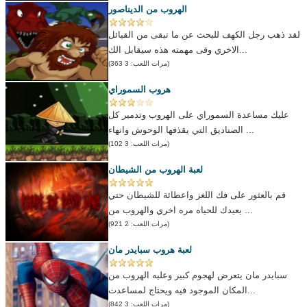
الهروب من الديناصور
لقد ذهب رجل الكهف للبحث عن ما تبقى من القبائل
الاخري وفى مهمته هذه سيقابل الك...
(مرات اللعب: 3 363)
هروب السموراي
عليك مساعدة السموراي على الهروب وتدمير كل
الصناديق التي يقذفها الوحوش وانهاء ...
(مرات اللعب: 3 102)
لعبة الهروب من الشيطان
قم بالعثور على فك اللغز واعطائة للشيطان حتي
يعيدك للحياه مره اخري والهروب من ...
(مرات اللعب: 2 921)
لعبة هروب سبايدر مان
سبايدر مان يتعرض لهجوم كبير وعليه الهروب من
المكان الموجود فيه ويحتاج لمساعدت...
(مرات اللعب: 3 842)