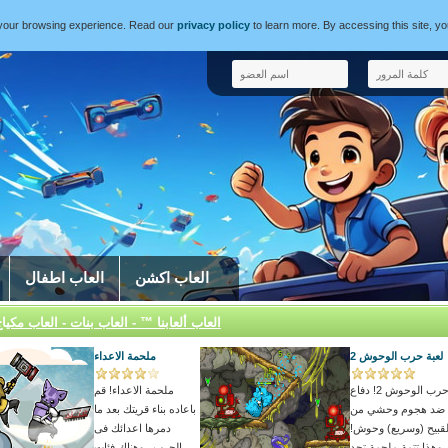
e your browsing experience. Read our
privacy policy
to learn more. By accessing this site, y
العاب اكشن
العاب اطفال
العاب ألعابنا ™ - العاب بنات - العاب مكيا
لعبة حرب الوحوش 2
ملحمة الاعداء
حرب الوحوش 2! دفاع
ملحمة الاعداء! قم
ضد هجوم وحشي من
باعاده بناء قريتك بعد ما
لقبيح (وسريع) وحوش!
دمرها اعدائك فى
ة ملحمة تحد...
الحرب , وهناك فئات...