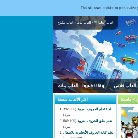
This site uses cookies to personaliz
العاب ألعابنا ™ - العاب بنات - العاب مكياج
العاب فلاش
العاب بنات - hguhf fkhj
ج
> ملحمة
اكثر الالعاب شعبية
لعبة تعلم الحروف العربية
(336 392
مرة)
تعلم نطق الحروف العربية
(100 509
مرة)
تعلم كتابة الحروف الأنجليزية للاطفال