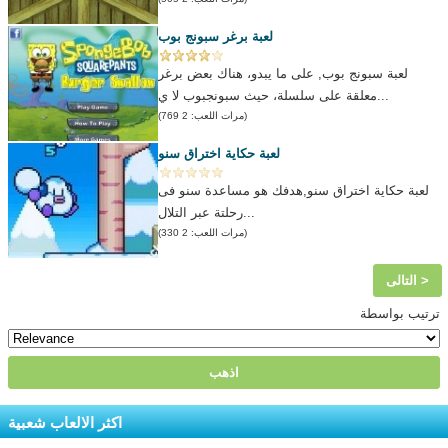
لعبة برغر سبونج بوب
لعبة سبونج بوب, على ما يبدو، هناك بعض برغر
معلقة على سلسلة، حيث سبونجبوب لا ي...
(مرات اللعب: 2 769)
لعبة حكاية اختراق سنو
لعبة حكاية اختراق سنو,هدفك هو مساعدة سنو فى
رحلتة عبر التلال...
(مرات اللعب: 2 330)
التالى >
ترتيب بواسطة
اكثر الالعاب شعبية