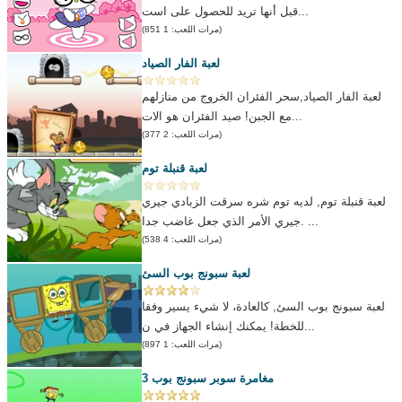
قبل أنها تريد للحصول على است...
(مرات اللعب: 1 851)
لعبة الفار الصياد
لعبة الفار الصياد,سحر الفئران الخروج من منازلهم
مع الجبن! صيد الفئران هو الات...
(مرات اللعب: 2 377)
لعبة قنبلة توم
لعبة قنبلة توم, لديه توم شره سرقت الزبادي جيري
جيري الأمر الذي جعل غاضب جدا. ...
(مرات اللعب: 4 538)
لعبة سبونج بوب السئ
لعبة سبونج بوب السئ, كالعادة، لا شيء يسير وفقا
للخطة! يمكنك إنشاء الجهاز في ن...
(مرات اللعب: 1 897)
مغامرة سوبر سبونج بوب 3