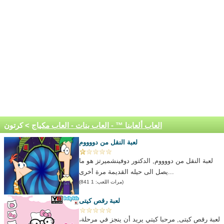
العاب ألعابنا ™ - العاب بنات - العاب مكياج
> كرتون
لعبة النقل من دووووم
لعبة النقل من دووووم, الدكتور دوفينشميرتز هو ما
يصل الى حيله القديمة مرة أخرى...
(مرات اللعب: 1 841)
لعبة رقص كيتى
لعبة رقص كيتى, مرحبا كيتي يريد أن ينجز في مرحلة،