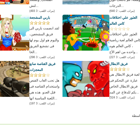
الدرجات...
لتش...
(مرات اللعب: 2 640)
(مرات اللعب: 3 493)
العثور علي اختلافات
باربي المشجعة
كاس العالم
لقد انضمت باربي الى
العثور علي اختلافات
فريق المشجعين،
اس العالم لعبة رياضية
واليوم هو اول يوم لها
، كاس العالم هوه
فى تشجيع الفريق
واحده من اهم الأح...
الخا...
(مرات اللعب: 3 227)
(مرات اللعب: 3 296)
فريق الابطال
فريق القناصة صانع
المعجزات
لعبة فريق الابطال هي
عبارة عن التحكم فى
هل تحب العاب القنص
فريق الابطال الخاص
واستخدام القناصه فى
بكم للدفاع عن المد...
قتل العدو. هذه هي
(مرات اللعب: 3 524)
اللعبة المناسبة انها...
(مرات اللعب: 3 197)