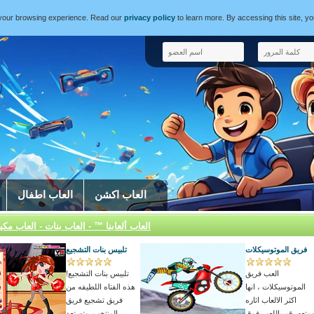
e your browsing experience. Read our
privacy policy
to learn more. By accessing this site, y
العاب اكشن
العاب اطفال
العاب ألعابنا ™ - العاب بنات - العاب مكي
فريق الموتوسيكلات
تلبيس بنات التشجيع
العب فريق
تلبيس بنات التشجيع!
الموتوسيكلات ، انها
هذه الفتاه اللطيفه من
اكثر الالعاب اثاره
فريق تشجيع فريق
متعه، قم باللعب فوق
المنتخب, وتستعد