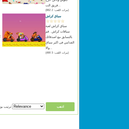
فريق الت...
(مرات اللعب: 2 862)
سباق كراش
سباق كراش لعبة
سباقات كراش . قم
بالتسابق مع اصدقائك
ك
القدامي فى اكبر سباق
والا...
(مرات اللعب: 3 490)
ترتيب بواسطة