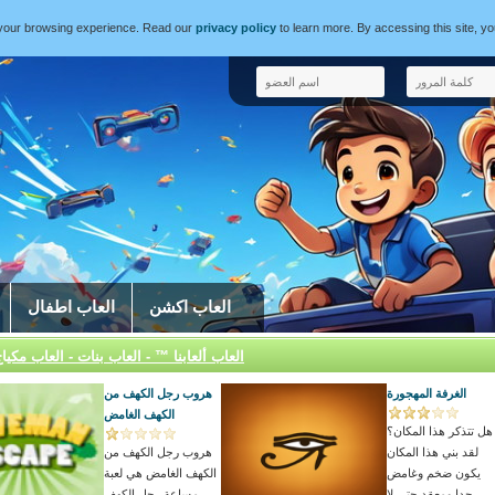
e your browsing experience. Read our
privacy policy
to learn more. By accessing this site, y
العاب اكشن
العاب اطفال
العاب ألعابنا ™ - العاب بنات - العاب مكيا
الغرفة المهجورة
هروب رجل الكهف من
الكهف الغامض
هل تتذكر هذا المكان؟
لقد بني هذا المكان
هروب رجل الكهف من
يكون ضخم وغامض
الكهف الغامض هي لعبة
جدا ومعقد حتي لا
مساعة رجل الكهف