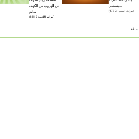
يستطي...
من الهروب من الكهف
(مرات اللعب: 3 672)
الم...
(مرات اللعب: 2 888)