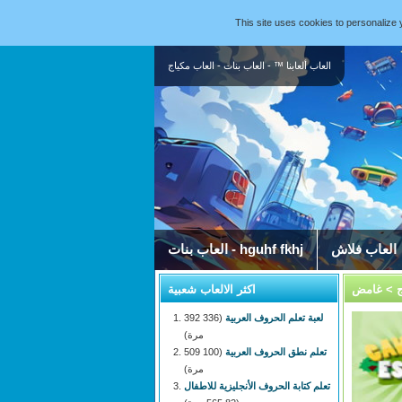
This site uses cookies to personaliz
العاب ألعابنا ™ - العاب بنات - العاب مكياج
العاب فلاش
العاب بنات - hguhf fkhj
ج
> غامض
اكثر الالعاب شعبية
لعبة تعلم الحروف العربية
(336 392
مرة)
تعلم نطق الحروف العربية
(100 509
مرة)
تعلم كتابة الحروف الأنجليزية للاطفال