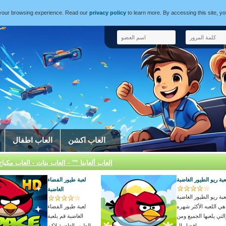
e your browsing experience. Read our
privacy policy
to learn more. By accessing this site, y
العاب اكشن
العاب اطفال
العاب ألعابنا ™ - العاب بنات - العاب مكياج
عبة ريو الطيور الغاضبة
لعبة طيور الفضاء
الغاضبة
عبة ريو الطيور الغاضبة
هي اللعبه الأكثر شهره
لعبة طيور الفضاء
التي يلعبها الجميع ومن
الغاضبة قم بلعبة
افضل ال...
الطيور الغاضبة لاكن