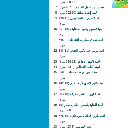
(12 099 مرة)
لعبة بن تن عامل المنجم
(9 257 مرة)
لعبة إنقاذ الملك
(10 092 مرة)
لعبة سيارات المحترفين
(11 498
مرة)
لعبة تجميل ونفخ الشفايف
(13 367
مرة)
لعبة سباق سيارات الشاطئ
(9 865
مرة)
لعبة باربي عند دكتور الشعر
(11 136
مرة)
لعبة دكتور الاظافر
(12 094 مرة)
لعبة الكلب الغطاس
(8 273 مرة)
لعبة تلوين غرفة احلامك
(8 558
مرة)
لعبة دكتور لاعبي كرة القدم
(10 142
مرة)
لعبة توليد الطفل حقيقة
(10 203
مرة)
لعبة العناية باسنان اطفال صغار
(10
306 مرة)
لعبة تلوين الطفل بيبي هازل
(10 525
مرة)
لعبة الدومينو
(8 420 مرة)