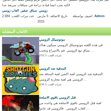
لاكنه يحب ايضا قيادة دراجة فى سباقات سريعة جدا
زومبي
,
سباق
,
صغير
,
العاب زومبي
Admin
اضيف بواسطة:
تاريخ الاضافه: 6 مارس
عدد مرات اللعب: 2,684
2015
الالعاب المتشابه:
موتوسيكل الزومبي
فى هذه اللعبه موتوسيكل الزومبي سيكون هناك
سباق مع الزومبي. قم بالاسراع وتجنب ...
(مرات اللعب: 2 752)
البندقية ضد الزومبي
البندقية ضد الزومبي لعبة اكشن لعبة البندقة ضد
الزومبي هي لعبة محاربة الزومبي ...
(مرات اللعب: 3 236)
قتل الزومبي باقوي الاسلحة
لعبة قتل الزومبي باقوي الاسلحة هي واحده من
العاب الزومبي . فالزومبي قد عادوا ...