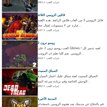
(مرات اللعب: 2 583)
قاتلين الزومبي الثلاثة
قاتل الزومبي 3 من العاب فلاش الرائعة. هذه اللعبة
عباره عن ٣ مستويات لقتال جحا...
(مرات اللعب: 3 137)
زومبو ترون 2
العب زومبو ترون 2 على G6mes ! لعبه تدمير كل
الزومبي, نعم كلنا نعلم ان الزومب...
(مرات اللعب: 7 918)
السباق المميت
السباق المميت لعبة سباق عليك اخيتار السيارة
الوحش الخاصة وقم بزيادة سرعة المح...
(مرات اللعب: 2 892)
المدينة الأخيرة
قم بالدفاع عن مدينتك ضد هجوم الزومبي باستخدام