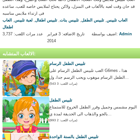
قد حان وقت لعبه بالألعاب فى المنزل، ولاكن يحتاج لملابس خاصه للعب، ساعده
فى ارتداء ملابس مناسبه
العاب تلبيس
,
تلبيس الطفل
,
تلبيس بنات
,
تلبيس اطفال
,
لعبة تلبيس
,
العاب
اطفال
Admin
اضيف بواسطة:
تاريخ الاضافه: 3 فبراير
عدد مرات اللعب: 3,737
2014
الالعاب المتشابه:
تلبيس الطفل الرسام
العب تلبيس الطفل الرسام على G6mes ، هذا
الطفل الرسام موهوب ويحب الرسم جدا، ول...
(مرات اللعب: 3 543)
تلبيس الطفل
اليوم مشمس وجميل وقرر الطفل الخروج للاستمتاع
بالجو والذهاب الى الحديقة لمدة ي...
(مرات اللعب: 2 993)
تلبيس الطفل بالسنة الواحدة