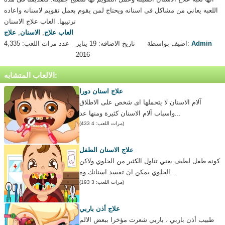
اللعبه يعاني من مشاكل فى اسنانه ويحتاج لمن يقوم بعمل تقويم لاسنانه واعاده
ترتيبها. العاب علاج الاسنان
العاب علاج
,
الاسنان
,
علاج
Admin
اضيف بواسطة:
تاريخ الاضافه: 19 يناير
عدد مرات اللعب: 4,335
2016
الالعاب المتشابه:
علاج اسنان دورا
آلام الاسنان لا يتحملها اى شخص على الاطلاق
واسباب آلام الاسنان كثيرة ومنها عد...
(مرات اللعب: 4 433)
علاج الاسنان الطفل
كونه طفل لطيف يعني تناول الكثير من الحلوي ولاكن
الحلوي يمكن ان تفسد اسنانك وه...
(مرات اللعب: 3 193)
علاج أذن باربي
طبيب أذن باربي ، باربي شعرت مؤخرا ببعض الالم