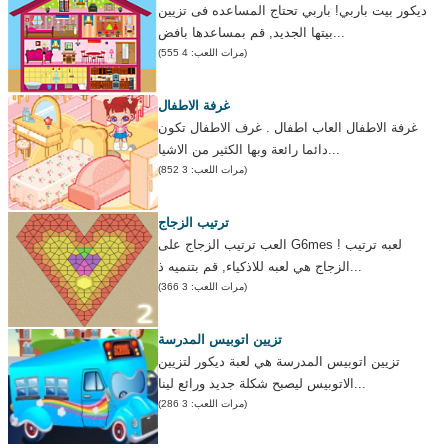
ديكور بيت باربي! باربي تحتاج المساعده فى تزيين
بيتها الجديد, قم بمساعدها بافض...
(مرات اللعب: 4 555)
غرفة الاطفال
غرفة الاطفال العاب اطفال . غرف الاطفال تكون
دائما رائعة وبها الكثير من الاشيا...
(مرات اللعب: 3 852)
ترتيب الزجاج
العب ترتيب الزجاج على G6mes ! لعبه ترتيب
الزجاج هي لعبه للاذكياء, قم بتنميه ذ...
(مرات اللعب: 3 366)
تزيين اتوبيس المدرسة
تزيين اتوبيس المدرسة هي لعبة ديكور لتزيين
الاتوبيس ليصبح شكلة جديد ورائع لينا...
(مرات اللعب: 3 286)