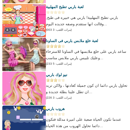
لعبة باربي تطبخ المهلبية
باربي تطبخ المهلبية! باربي هي خبيره فى طبخ,
وقالت انها ستقدم وصفه جديده اليوم...
(مرات اللعب: 3 003)
لعبة خلع ملابس باربي فى الساونا
ساعد باربي على خلع ملابسها في الساونا للاسترخاء
وعليك تلبيس باربي ملابس مناسب...
(مرات اللعب: 5 233)
نيو لوك باربي
تحاول باربي دائما ان كون جميلة كعادتها ، ولاكن تريد
ان تطل علينا بطلة جديدة و...
(مرات اللعب: 3 226)
هروب باربي
عندما تكون الحياة صعبة على اميرة مدللة فتكون
دائما تحاول الهروب من هذة الحياة...