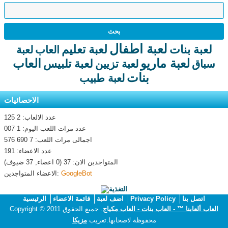
لعبة اطفال
لعبة تعليم
لعبة بنات
العاب
لعبة
لعبة ماريو
العاب
لعبة تلبيس
سباق
لعبة تزيين
بنات
لعبة طبيب
الاحصائيات
عدد الالعاب: 2 125
عدد مرات اللعب اليوم: 1 007
اجمالى مرات اللعب: 7 690 576
عدد الاعضاء: 191
المتواجدين الان: 37 (0 اعضاء, 37 ضيوف)
GoogleBot
الاعضاء المتواجدين:
اتصل بنا
Privacy Policy
اضف لعبة
قائمة الاعضاء
الرئيسية
العاب ألعابنا ™ - العاب بنات - العاب مكياج
. جميع الحقوق
Copyright © 2011
محفوظة لاصحابها.تعريب
مزيكا