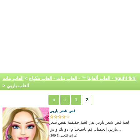
العاب بنات - hguhf fkhj
العاب ألعابنا ™ - العاب بنات - العاب مكياج
>
> العاب باربي
‹‹
‹
1
2
قص شعر باربي
لعبة قص شعر باربي هي لعبة حقيقية لقص شعر
باربي الجميل. قم باستخدام ادواتك واس...
(مرات اللعب: 3 369)