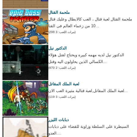
ملحمة القتال
ملحمة القتال لعبة قتال ، العب كالابطال وعليك قتال
10 من زعماء العالم فى القتا...
(مرات اللعب: 3 298)
الدكتور نيل
الدكتور نيل لديه مهمه كبيره ويحتاج لقتل هؤلاء
الكسالي الذين يحاولون اليه وقتل...
(مرات اللعب: 2 970)
لعبة الملك المقاتل
لعبة الملك المقاتل,لعبة قتالية مثيرة العب الان...
(مرات اللعب: 3 119)
دبابات الليزر
السيطرة على السلطة وزاوية للقضاء على دبابات
العدو....