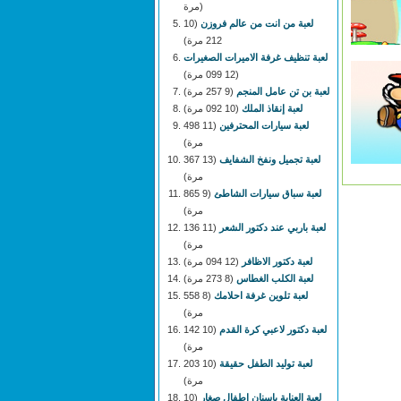
مرة)
لعبة من انت من عالم فروزن
(10
212 مرة)
لعبة تنظيف غرفة الاميرات الصغيرات
(12 099 مرة)
لعبة بن تن عامل المنجم
(9 257 مرة)
لعبة إنقاذ الملك
(10 092 مرة)
لعبة سيارات المحترفين
(11 498
مرة)
لعبة تجميل ونفخ الشفايف
(13 367
مرة)
لعبة سباق سيارات الشاطئ
(9 865
مرة)
لعبة باربي عند دكتور الشعر
(11 136
مرة)
لعبة دكتور الاظافر
(12 094 مرة)
لعبة الكلب الغطاس
(8 273 مرة)
لعبة تلوين غرفة احلامك
(8 558
مرة)
لعبة دكتور لاعبي كرة القدم
(10 142
مرة)
لعبة توليد الطفل حقيقة
(10 203
مرة)
لعبة العناية باسنان اطفال صغار
(10