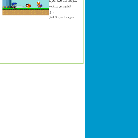
سونيك فى لعبه ماريو
الشهيره, سيقوم
بالق...
المتاحه 
(مرات اللعب: 3 241)