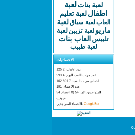
لعبة
لعبة بنات
اطفال
لعبة تعليم
لعبة
العاب
لعبة سباق
ماريو
لعبة
لعبة تزيين
العاب بنات
تلبيس
لعبة طبيب
الاحصائيات
عدد الالعاب: 2 125
عدد مرات اللعب اليوم: 4 593
اجمالى مرات اللعب: 7 694 162
عدد الاعضاء: 191
المتواجدين الان: 54 (0 اعضاء, 54
ضيوف)
GoogleBot
الاعضاء المتواجدين:
Co