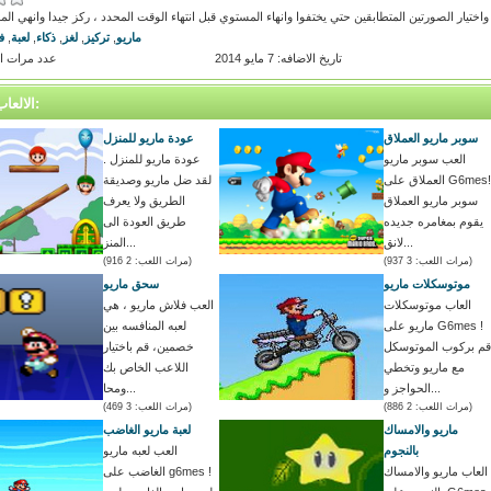
 واختيار الصورتين المتطابقين حتي يختفوا وانهاء المستوي قبل انتهاء الوقت المحدد ، ركز جيدا وانهي ا
ماريو
,
تركيز
,
لغز
,
ذكاء
,
لعبة
,
ف
تاريخ الاضافه: 7 مايو 2014
عدد مرات اللعب
الالعاب المتشابه:
سوبر ماريو العملاق
عودة ماريو للمنزل
العب سوبر ماريو
عودة ماريو للمنزل .
العملاق على G6mes!
لقد ضل ماريو وصديقة
سوبر ماريو العملاق
الطريق ولا يعرف
يقوم بمغامره جديده
طريق العودة الى
لانق...
المنز...
(مرات اللعب: 3 937)
(مرات اللعب: 2 916)
موتوسكلات ماريو
سحق ماريو
العاب موتوسكلات
العب فلاش ماريو ، هي
ماريو على G6mes !
لعبه المنافسه بين
قم بركوب الموتوسكل
خصمين، قم باختيار
مع ماريو وتخطي
اللاعب الخاص بك
الحواجز و...
ومحا...
(مرات اللعب: 2 886)
(مرات اللعب: 3 469)
ماريو والامساك
لعبة ماريو الغاضب
بالنجوم
العب لعبه ماريو
العاب ماريو والامساك
الغاضب على g6mes !