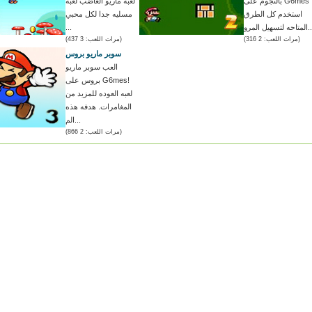
بالنجوم على G6mes !
لعبه ماريو الغاضب لعبه
استخدم كل الطرق
مسليه جدا لكل محبي
لتسهيل المرو...
...
(مرات اللعب: 2 316)
(مرات اللعب: 3 437)
سوبر ماريو بروس
العب سوبر ماريو
بروس على G6mes!
لعبه العوده للمزيد من
المغامرات. هدفه هذه
الم...
(مرات اللعب: 2 866)