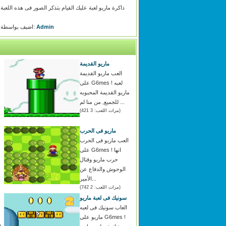
ذاكرة ماريو لعبة عليك القيام بتذكر الصور فى هذه اللعبة
Admin
اضيف بواسطة:
ماريو القديمة
العب ماريو القديمة
على G6mes ! لعبه
ماريو القديمة المحبوبه
للجميع, من منا لم ...
(مرات اللعب: 3 421)
ماريو فى الحرب
العب ماريو فى الحرب
على G6mes ! انها
حرب ماريو وقتال
الوحوش والدفاع عن
الأمير...
(مرات اللعب: 2 742)
سونيك فى لعبة ماريو
العاب سونيك فى لعبه
ماريو على G6mes !