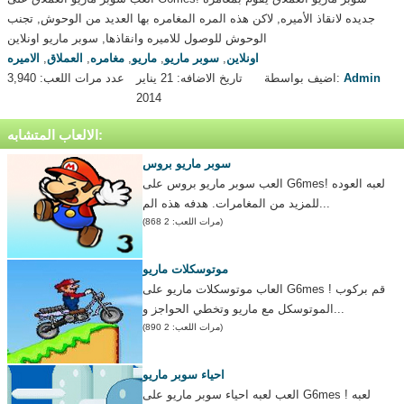
جديده لانقاذ الأميره, لاكن هذه المره المغامره بها العديد من الوحوش, تجنب
الوحوش للوصول للاميره وانقاذها, سوبر ماريو اونلاين
اونلاين
,
سوبر ماريو
,
ماريو
,
مغامره
,
العملاق
,
الاميره
Admin
اضيف بواسطة:
تاريخ الاضافه: 21 يناير
عدد مرات اللعب: 3,940
2014
الالعاب المتشابه:
سوبر ماريو بروس
العب سوبر ماريو بروس على G6mes! لعبه العوده
للمزيد من المغامرات. هدفه هذه الم...
(مرات اللعب: 2 868)
موتوسكلات ماريو
العاب موتوسكلات ماريو على G6mes ! قم بركوب
الموتوسكل مع ماريو وتخطي الحواجز و...
(مرات اللعب: 2 890)
احياء سوبر ماريو
العب لعبه احياء سوبر ماريو على G6mes ! لعبه