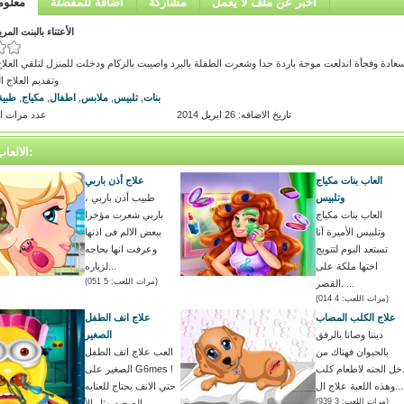
اخبر عن ملف لا يعمل
مشاركة
اضافة للمفضلة
معلوم
الأعتناء بالبنت الم
سعادة وفجأة اندلعت موجة باردة جدا وشعرت الطفلة بالبرد واصيبت بالزكام ودخلت للمنزل لتلقي العلاج
وتقديم العلاج ا
بنات
,
تلبيس
,
ملابس
,
اطفال
,
مكياج
,
طبية
تاريخ الاضافه: 26 ابريل 2014
عدد مرات اللعب
الالعاب المتشابه:
العاب بنات مكياج
علاج أذن باربي
وتلبيس
طبيب أذن باربي ،
العاب بنات مكياج
باربي شعرت مؤخرا
وتلبيس الأميرة آنا
ببعض الالم فى اذنها
تستعد اليوم لتتويج
وعرفت انها بحاجه
اختها ملكة على
لزياره...
(مرات اللعب: 5 051)
القصر. ...
(مرات اللعب: 4 014)
علاج الكلب المصاب
علاج انف الطفل
ديننا وصانا بالرفق
الصغير
بالحيوان فهناك من
العب علاج انف الطفل
خل الجنه لاطعام كلب
الصغير على G6mes !
وهذه اللعبة علاج ال...
حتي الانف يحتاج للعنايه
(مرات اللعب: 3 939)
الصحيه مثل الأ...