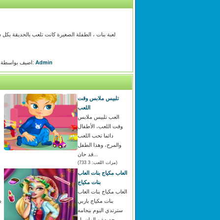
لعبة بنات ، الطفلة الصغيرة كانت تلعب بالحديقة بكل 
Admin
اضيف بواسطة:
تلبيس ملابس وقت
اللعب
العب تلبيس ملابس
وقت اللعب، الأطفال
دائما تحب اللعب
والمرح، وهذا الطفل
قد حان...
(مرات اللعب: 3 733)
العاب مكياج بنات العاب
بنات مكياج
العاب مكياج بنات العاب
بنات مكياج باربي
د
سترتدي اليوم بيجامه
جديدة وبالوان بار...