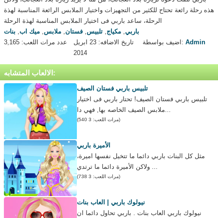
هذه رحلة رائعة تحتاح للكثير من التجهيزات واختيار الملابس الرائعة المناسبة لهذة
الرحلة، ساعد باربي فى اختيار الملابس المناسبة لهذة الرحلة
باربي
,
مكياج
,
تلبيس
,
فستان
,
ملابس
,
ميك اب
,
بنات
Admin
اضيف بواسطة:
تاريخ الاضافه: 23 ابريل
عدد مرات اللعب: 3,165
2014
الالعاب المتشابه:
تلبيس باربي فستان الصيف
تلبيس باربي فستان الصيف! تحتار باربي فى اختيار
ملابس الصيف الخاصه بها, فهي دا...
(مرات اللعب: 3 540)
الأميرة باربي
مثل كل البنات باربي دائما ما تتخيل نفسها اميرة،
ولاكن الأميرة دائما ما ترتدي ...
(مرات اللعب: 3 738)
نيولوك باربي | العاب بنات
نيولوك باربي العاب بنات . باربي تحاول دائما ان