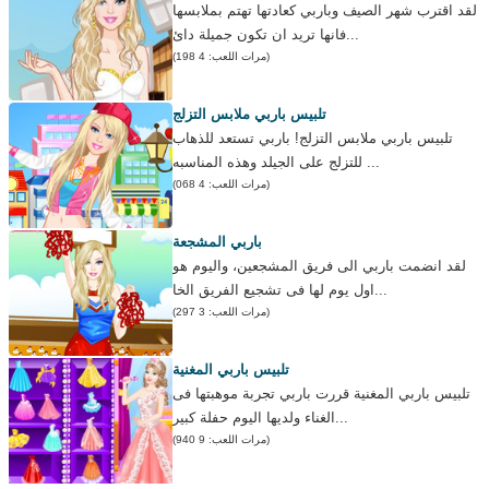
لقد اقترب شهر الصيف وباربي كعادتها تهتم بملابسها
فانها تريد ان تكون جميلة دائ...
(مرات اللعب: 4 198)
تلبيس باربي ملابس التزلج
تلبيس باربي ملابس التزلج! باربي تستعد للذهاب
للتزلج على الجيلد وهذه المناسبه ...
(مرات اللعب: 4 068)
باربي المشجعة
لقد انضمت باربي الى فريق المشجعين، واليوم هو
اول يوم لها فى تشجيع الفريق الخا...
(مرات اللعب: 3 297)
تلبيس باربي المغنية
تلبيس باربي المغنية قررت باربي تجربة موهبتها فى
الغناء ولديها اليوم حفلة كبير...
(مرات اللعب: 9 940)