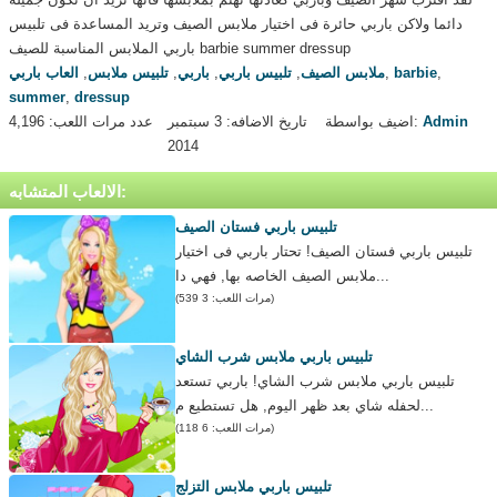
دائما ولاكن باربي حائرة فى اختيار ملابس الصيف وتريد المساعدة فى تلبيس
باربي الملابس المناسبة للصيف barbie summer dressup
,
barbie
,
ملابس الصيف
,
تلبيس باربي
,
باربي
,
تلبيس ملابس
,
العاب باربي
summer
,
dressup
Admin
اضيف بواسطة:
تاريخ الاضافه: 3 سبتمبر
عدد مرات اللعب: 4,196
2014
الالعاب المتشابه:
تلبيس باربي فستان الصيف
تلبيس باربي فستان الصيف! تحتار باربي فى اختيار
ملابس الصيف الخاصه بها, فهي دا...
(مرات اللعب: 3 539)
تلبيس باربي ملابس شرب الشاي
تلبيس باربي ملابس شرب الشاي! باربي تستعد
لحفله شاي بعد ظهر اليوم, هل تستطيع م...
(مرات اللعب: 6 118)
تلبيس باربي ملابس التزلج