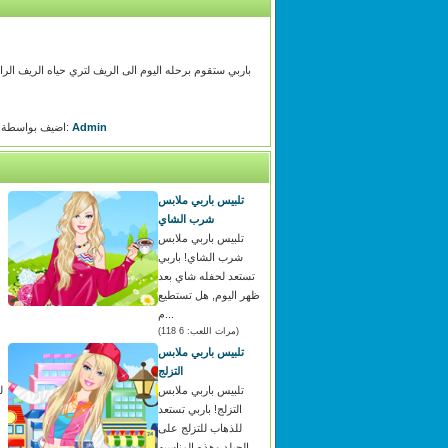
باربي ستقوم برحله اليوم الى الريف لتري حياه الريف الرا
Admin
اضيف بواسطة:
تلبيس باربي ملابس
شرب الشاي
تلبيس باربي ملابس
شرب الشاي! باربي
تستعد لحفله شاي بعد
تكو
ظهر اليوم, هل تستطيع
م...
(مرات اللعب: 6 118)
تلبيس باربي ملابس
التزلج
تلبيس باربي ملابس
ل
التزلج! باربي تستعد
للذهاب للتزلج على
الجيلد وهذه المناسبه