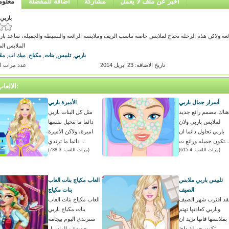
اخبر عن ملف لا يعمل
مشاركة
اضافة للمفضلة
معلوم
باربي
ئعة ولاكن هذه الرحلة تحتاج لملابس خاصه تناسب الريف وملابسة الرائعة والبسيطه والجميلة، ساعد بارب
الملابس الم
باربي
,
تلبيس
,
بنات
,
مكياج
,
ميك اب
,
مل
تاريخ الاضافه: 23 ابريل 2014
عدد مرات اللعب
الالعاب المتشابه:
أسرار جمال باربي
الأميرة باربي
هناك مصمم رائع جديد
مثل كل البنات باربي
لملابس باربي ولان
دائما ما تتخيل نفسها
باربي تحاول دائما ان
اميرة، ولاكن الأميرة
ن جميله ورائع ت...
دائما ما ترتدي ...
(مرات اللعب: 4 615)
(مرات اللعب: 3 738)
تلبيس باربي ملابس
العاب مكياج بنات العاب
الصيف
بنات مكياج
قد اقترب شهر الصيف
العاب مكياج بنات العاب
وباربي كعادتها تهتم
بنات مكياج باربي
بملابسها فانها تريد ان
سترتدي اليوم بيجامه
تكون جميلة دائ...
جديدة وبالوان بار...