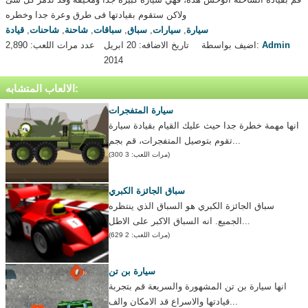
ولاكن ستقوم بقيادتها فى طرق وعرة جدا وخطره
سيارة
,
سيارات
,
سباق
,
سباقات
,
شاحنة
,
شاحنات
,
قيادة
Admin
اضيف بواسطة:
تاريخ الاضافه: 20 ابريل
عدد مرات اللعب: 2,890
2014
الالعاب المتشابه:
سيارة المتفجرات
انها مهمة خطرة جدا حيث عليك القيام بقيادة سيارة
تقوم بتوصيل المتفجرات، قم بجم...
(مرات اللعب: 3 300)
سباق الجائزة الكبري
سباق الجائزة الكبري هو السباق الذي ينتظره
الجميع. انه السباق الاكبر على الاطل...
(مرات اللعب: 2 629)
سيارة بن تن
انها سيارة بن تن المشهورة والسريعة قم بتجربة
قيادتها والاسراع قد الامكان والف...