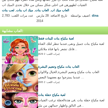
الفتيات لظهورهن فى احلى شكل ممكن من خلال تحدى الميك اب
العاب ميك اب
,
العاب بنات
,
ميك اب بنات
,
لعب بنات
dina
اضيف بواسطة:
تاريخ الاضافه: 28 مارس
عدد مرات اللعب: 2,783
2014
العاب مشابهة:
لعبة مكياج بنات للبنات فقط
لعبة مكياج بنات جميل ونقى,عندما تنظر لتلك الفتاة
فانك تشعر بانها فتاة ملائكي...
(مرات اللعب: 2 629)
العاب بنات مكياج وتنعيم البشرة
العاب بنات مكياج وتنعيم البشرة,الخيال والالوان
عندما يمتزجوا مع بعضهما البعض ...
(مرات اللعب: 2 695)
لعبة مكياج حفلة بنات
لعبة مكياج حفلة بنات ,فى هذةالحفلة ترغب الفتيات
فى التالق واظهار جمالهن من مل...