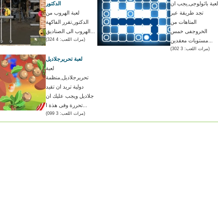
لعبة باثولوجى,يجب ان
الدكتور
تجد طريقة عبر
لعبة الهروب من
المتاهات من
الدكتور,تقرر الفاكهة
الخروجفى خمس
الهروب الى الصناديق...
(مرات اللعب: 4 324)
مستويات معقدين...
(مرات اللعب: 3 302)
لعبة تحريرجلاديل
لعبة
تحريرجلاديل,منظمة
دولية تريد ان تقيد
جلاديل ويجب عليك ان
تحررة وفى هذة ا...
(مرات اللعب: 3 099)