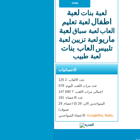
لعبة
لعبة بنات
اطفال
لعبة تعليم
لعبة
العاب
لعبة سباق
ماريو
لعبة
لعبة تزيين
العاب بنات
تلبيس
لعبة طبيب
الاحصائيات
عدد الالعاب: 2 125
عدد مرات اللعب اليوم: 578
اجمالى مرات اللعب: 7 690 147
عدد الاعضاء: 191
المتواجدين الان: 29 (0 اعضاء, 29
ضيوف)
Baidu
,
GoogleBot
الاعضاء المتواجدين: