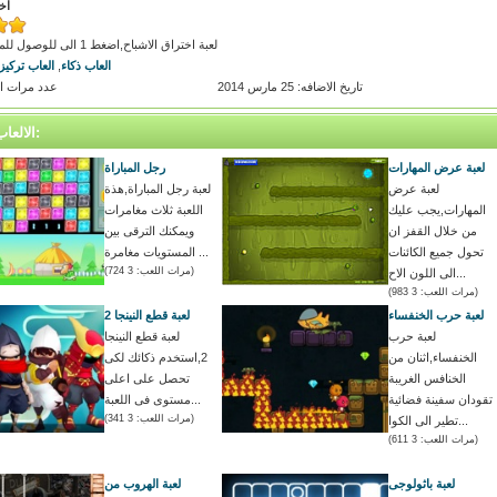
اخ
لعبة اختراق الاشباح,اضغط 1 الى للوصول للمستوى الثانى
العاب ذكاء
,
العاب تركيز
تاريخ الاضافه: 25 مارس 2014
عدد مرات اللعب
الالعاب المتشابه:
لعبة عرض المهارات
رجل المباراة
لعبة عرض
لعبة رجل المباراة,هذة
المهارات,يجب عليك
اللعبة ثلاث مغامرات
من خلال القفز ان
ويمكنك الترقى بين
تحول جميع الكائنات
المستويات مغامرة ...
(مرات اللعب: 3 724)
الى اللون الاح...
(مرات اللعب: 3 983)
لعبة حرب الخنفساء
لعبة قطع النينجا 2
لعبة حرب
لعبة قطع النينجا
الخنفساء,اثنان من
2,استخدم ذكائك لكى
الخنافس الغريبة
تحصل على اعلى
تقودان سفينة فضائية
مستوى فى اللعبة...
(مرات اللعب: 3 341)
تطير الى الكوا...
(مرات اللعب: 3 611)
لعبة باثولوجى
لعبة الهروب من