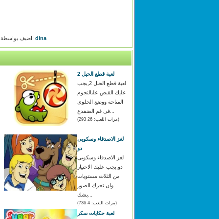
dina
اضيف بواسطة:
لعبة قطع الحبل 2
لعبة قطع الحبل 2,يجب
عليك القبض علىالنجوم
المتاحة ووضع الحلوى
فى فم الضفدع...
(مرات اللعب: 26 293)
لغز الاصدقاء وسكوبى
دو
لغز الاصدقاء وسكوبى
دو,يجب عليك الاختيار
من الثلاث مستويات
وان تحرك الصور
بشك...
(مرات اللعب: 4 736)
لعبة حكايات سكر