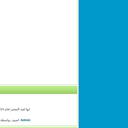
انها لعبة التفجير لعام 2014 اللعبة الممتعة التي يحبها الجميع فكل ما عليك فى هذه اللعبه حمل السلاح وتفجير كل شئ من حولك وقتل اعدائك
Admin
اضيف بواسطة: