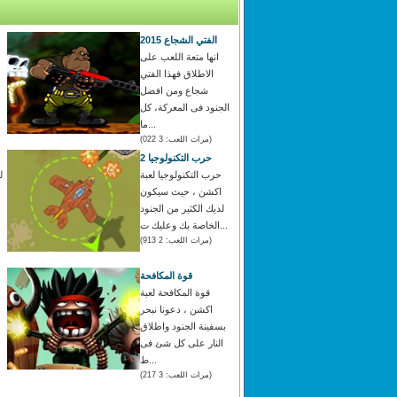
الفتي الشجاع 2015
انها متعة اللعب على
الاطلاق فهذا الفتي
شجاع ومن افضل
الجنود فى المعركة، كل
ما...
(مرات اللعب: 3 022)
حرب التكنولوجيا 2
حرب التكنولوجيا لعبة
ل
اكشن ، حيث سيكون
لديك الكثير من الجنود
الخاصة بك وعليك ت...
(مرات اللعب: 2 913)
قوة المكافحة
قوة المكافحة لعبة
اكشن ، دعونا نبحر
بسفينة الجنود واطلاق
النار على كل شئ فى
ط...
(مرات اللعب: 3 217)