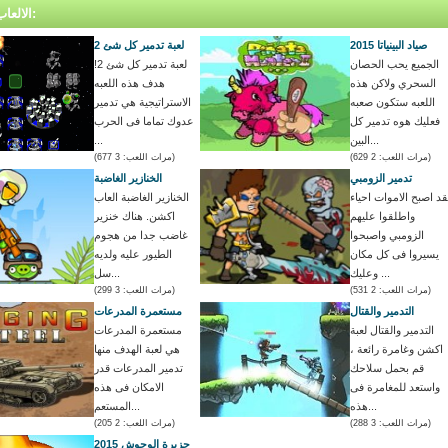
الالعاب المتشابه:
صياد البينياتا 2015
لعبة تدمير كل شئ 2
الجميع يحب الحصان
لعبة تدمير كل شئ 2!
السحري ولاكن هذه
هدف هذه اللعبه
اللعبه ستكون صعبه
الاستراتيجية هي تدمير
فعليك هوه تدمير كل
عدوك تماما فى الحرب
البين...
...
(مرات اللعب: 2 629)
(مرات اللعب: 3 677)
تدمير الزومبي
الخنازير الغاضبة
قد اصبح الاموات احياء
الخنازير الغاضبة العاب
واطلقوا عليهم
اكشن. هناك خنزير
الزومبي واصبحوا
غاضب جدا من هجوم
يسيروا فى كل مكان
الطيور عليه ولديه
وعليك ...
سل...
(مرات اللعب: 2 531)
(مرات اللعب: 3 299)
التدمير والقتال
مستعمرة المدرعات
التدمير والقتال لعبة
مستعمرة المدرعات
اكشن وغامرة رائعة ،
هي لعبة الهدف منها
قم بحمل سلاحك
تدمير المدرعات قدر
واستعد للمغامرة فى
الامكان فى هذه
هذه...
المستعم...
(مرات اللعب: 3 288)
(مرات اللعب: 2 205)
جزيرة الوحوش 2015