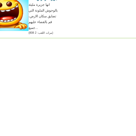
انها جزيرة مليئة
بالوحوش الملونة التي
تضايق سكان الارض،
قم بالقضاء عليهم
جميع...
(مرات اللعب: 2 808)