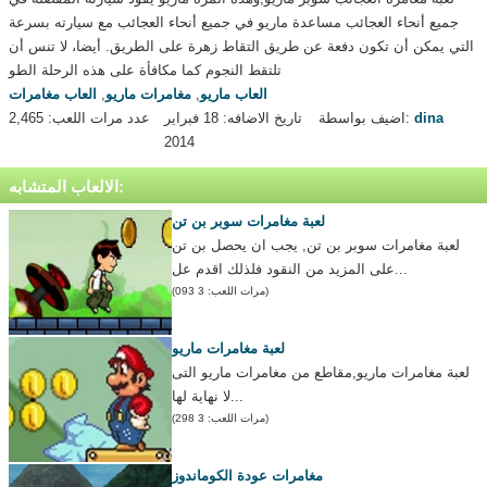
جميع أنحاء العجائب مساعدة ماريو في جميع أنحاء العجائب مع سيارته بسرعة
التي يمكن أن تكون دفعة عن طريق التقاط زهرة على الطريق. أيضا، لا تنس أن
تلتقط النجوم كما مكافأة على هذه الرحلة الطو
العاب ماريو
,
مغامرات ماريو
,
العاب مغامرات
dina
اضيف بواسطة:
تاريخ الاضافه: 18 فبراير
عدد مرات اللعب: 2,465
2014
الالعاب المتشابه:
لعبة مغامرات سوبر بن تن
لعبة مغامرات سوبر بن تن, يجب ان يحصل بن تن
على المزيد من النقود فلذلك اقدم عل...
(مرات اللعب: 3 093)
لعبة مغامرات ماريو
لعبة مغامرات ماريو,مقاطع من مغامرات ماريو التى
لا نهاية لها...
(مرات اللعب: 3 298)
مغامرات عودة الكوماندوز