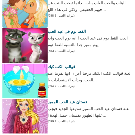
البنات والحب العاب بنات . دائما تبحث البنت عن
حبهم الحقيقي، ولاكن فى هذه اللع...
(مرات اللعب: 3 688)
القط توم فى عيد الحب
العب القط توم فى عيد الحب ! انه يوم الحب وانه
يوم مميز جدا بالنسبه للقط توم...
(مرات اللعب: 3 783)
قوالب الكب كيك
لعبة قوالب الكب الكيك,مرحبا أعزاء! انها تقريبا عيد
الحب، وبدأت الاستعدادات با...
(مرات اللعب: 2 694)
فستان عيد الحب المميز
لعبة فستان عيد الحب المميز,صديقها الجديد فيجب
عليها الظهور بفستان جميل لهذة ا...
(مرات اللعب: 2 690)