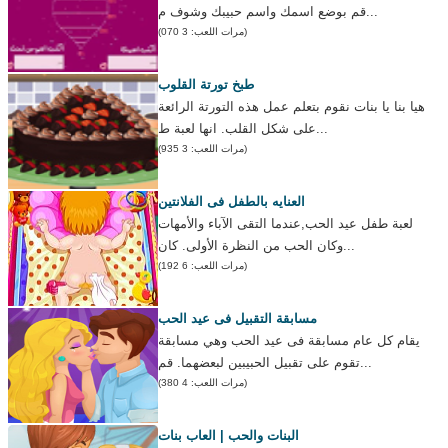
قم بوضع اسمك واسم حبيبك وشوف م...
(مرات اللعب: 3 070)
طبخ تورتة القلوب
هيا بنا يا بنات نقوم بتعلم عمل هذه التورتة الرائعة
على شكل القلب. انها لعبة ط...
(مرات اللعب: 3 935)
العنايه بالطفل فى الفلانتين
لعبة طفل عيد الحب,عندما التقى الآباء والأمهات
وكان الحب من النظرة الأولى. كان...
(مرات اللعب: 6 192)
مسابقة التقبيل فى عيد الحب
يقام كل عام مسابقة فى عيد الحب وهي مسابقة
تقوم على تقبيل الحبيبين لبعضهما. قم...
(مرات اللعب: 4 380)
البنات والحب | العاب بنات