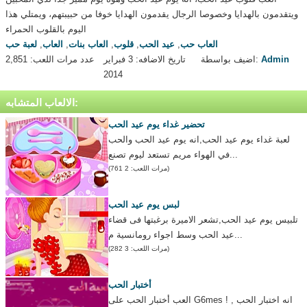
ويتقدمون بالهدايا وخصوصا الرجال يقدمون الهدايا خوفا من حبيبتهم، ويمتلي هذا
اليوم بالقلوب الحمراء
العاب حب
,
عيد الحب
,
قلوب
,
العاب بنات
,
العاب
,
لعبة حب
Admin
اضيف بواسطة:
تاريخ الاضافه: 3 فبراير
عدد مرات اللعب: 2,851
2014
الالعاب المتشابه:
تحضير غداء يوم عيد الحب
لعبة غداء يوم عيد الحب,انه يوم عيد الحب والحب
في الهواء مريم تستعد ليوم تصنع...
(مرات اللعب: 2 761)
لبس يوم عيد الحب
تلبيس يوم عيد الحب,تشعر الاميرة برغبتها فى قضاء
عيد الحب وسط اجواء رومانسية م...
(مرات اللعب: 3 282)
أختبار الحب
العب أختبار الحب على G6mes ! انه اختبار الحب ,