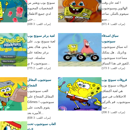
! لقد حان وقت
سبونج بوب ويعتبر من
الهالوين وسبونجبوب
الشخصيات المحبوبة
سيقوم بالتنكر، ساعد
لدي جميع الاطفال
سبو...
حتي...
(مرات اللعب: 4 671)
(مرات اللعب: 3 436)
سباق اصدقاء
لعبة برغر سبونج بوب
سبونجبوب
لعبة سبونج بوب, على
انه سباق سبونجبوب
ما يبدو، هناك بعض
وباتريك . هل يمكنك
برغر معلقة على
مساعدة سبونجبوب
سلسلة، حيث
ذا السباق...
سبونجبوب لا ي...
(مرات اللعب: 3 173)
(مرات اللعب: 2 775)
فروقات سبونج بوب
سبونجبوب المقاتل
فروقات سبونج بوب
الشجاع
هي لعبة اكتشاف
العب سبونجبوب
الاختلافات فى صور
المقاتل الشجاع على
بونجبوب. قم بالتركيز
G6mes ! سبونجبوب
جيدا ...
يقوم بالبحث على
(مرات اللعب: 3 206)
الأميره بعد...
(مرات اللعب: 3 838)
العاب سبونجبوب تحت
الماء