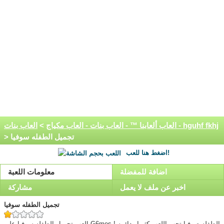
العاب بنات - hguhf fkhj
العاب ألعابنا ™ - العاب بنات - العاب مكياج
>
> تجميل الطفله سوفيا
اضغط هنا للعب!
اضافة للمفضلة
معلومات اللعبة
اخبر عن ملف لا يعمل
مشاركة
تجميل الطفله سوفيا
العب تجميل الطفله سوفيا على G6mes ! الطفله صوفيا تحب اللعب كثيرا ودائمه