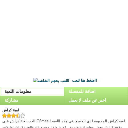
اضغط هنا للعب!
اضافة للمفضلة
معلومات اللعبة
اخبر عن ملف لا يعمل
مشاركة
لعبة كراش
العب لعبة كراش على G6mes ! لعبه كراش المحبوبه لدي الجميع, في هذه اللعبه
يقوم كراش بعمل مغامرات عديده , قم بانهاء المستويات والعب كراش وانلاين